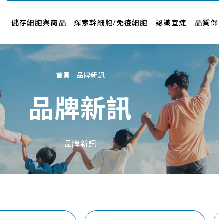
儲存細胞與商品
認識宣捷
品牌新訊
儲存細胞與商品
探索幹細胞/免疫細胞
認識宣捷
品質保
幹細胞要怎麼存
公司介紹
新聞中心
專案與產品
經營者故事
影音專區
首頁
品牌新訊
人才招募
品牌合作
品牌新訊
企業社會責任
合作廠商
About Us
近期活動
品牌新訊