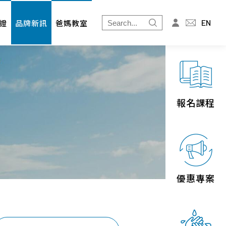
爸媽教室
投資人專區
EN
證
品牌新訊
爸媽教室
免疫細胞
財務資訊
婦幼展
股東專欄
北北基
桃竹苗
報名課程
中區
南區
宜花東
優惠專案
離島