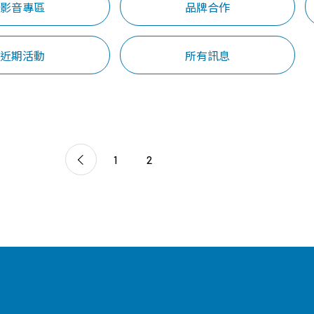
影音專區
品牌合作
探索幹細胞/
品質保證
常見問題
免疫細胞
近期活動
所有訊息
技術與認證
育兒大小事
胎盤臍帶間質
年度細胞活性檢
課程問題
幹細胞
測報告
產品問題
臍帶血造血幹
細胞
1
2
免疫細胞
外泌體