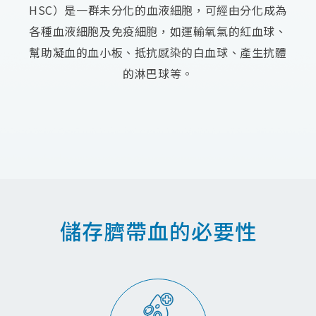
HSC）是一群未分化的血液細胞，可經由分化成為
各種血液細胞及免疫細胞，如運輸氧氣的紅血球、
探
品
常
聯
幫助凝血的血小板、抵抗感染的白血球、產生抗體
索
質
見
絡
的淋巴球等。
幹
保
問
我
細
證
題
們
胞/
技
育
免
術
兒
疫
與
大
細
認
小
胞
證
事
儲存臍帶血的必要性
年
課
胎
度
程
盤
細
問
臍
胞
題
帶
活
間
產