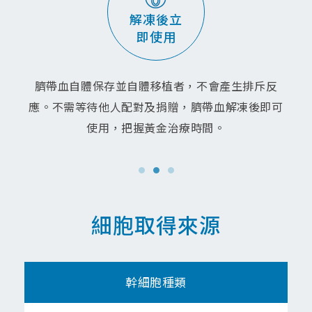
性
質
品質比骨
品
配對骨髓
解凍後立
檢
幹
髓幹細胞
問
移植容易
即使用
測
細
好
題
報
胞
告
臍帶血自體保存並自體移植者，不會產生排斥反
臍
應。不需等待他人配對及捐贈，臍帶血解凍後即可
帶
血
使用，把握黃金治療時間。
造
血
幹
細
細胞取得來源
胞
免
疫
細
幹細胞種類
胞