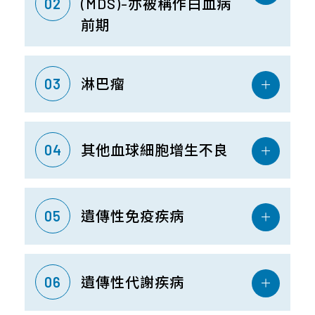
02
(MDS)-亦被稱作白血病
前期
03
淋巴瘤
04
其他血球細胞增生不良
05
遺傳性免疫疾病
06
遺傳性代謝疾病