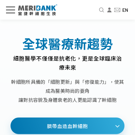
儲
認
品
爸
投
EN
存
識
牌
媽
資
細
宣
新
教
人
胞
捷
訊
室
專
全球醫療新趨勢
與
區
公
新
免
商
細胞醫學不僅僅是抗老化，更是全球臨床治
司
聞
疫
財
品
介
中
細
療未來
務
紹
心
胞
資
幹
幹細胞所具備的「細胞更新」與「修復能力」，使其
訊
細
經
影
婦
成為醫美時尚的要角
胞
營
音
幼
股
讓對抗容貌及身體衰老的人更能認識了幹細胞
要
者
專
展
東
怎
故
區
專
北
麼
事
欄
品
北
存
臍帶血造血幹細胞
人
牌
基