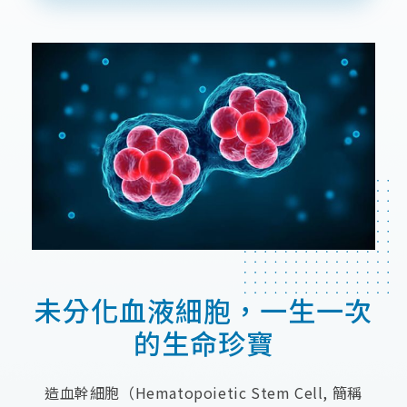
專
才
合
桃
案
招
作
竹
與
募
合
苗
產
企
作
品
中
業
廠
區
社
商
會
南
近
責
區
期
任
活
宜
About
動
花
Us
東
未分化血液細胞，一生一次
離
島
的生命珍寶
造血幹細胞（Hematopoietic Stem Cell, 簡稱