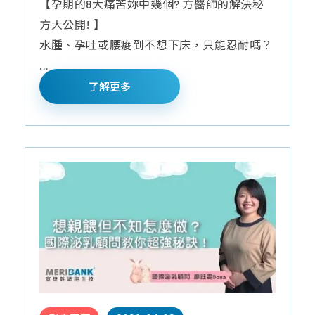
【孕期的8大痛苦妳中幾個? 方醫師的解決秘
方大公開! 】
水腫、孕吐或腰痠到不想下床，只能忍耐嗎？
...
了解更多