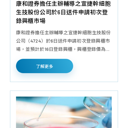
康和證券擔任主辦輔導之宣捷幹細胞
生技股份公司於6日送件申請初次登
探
品
常
聯
錄興櫃市場
索
質
見
絡
幹
保
問
我
康和證券擔任主辦輔導之宣捷幹細胞生技股份
細
證
題
們
公司（4724）於6日送件申請初次登錄興櫃市
胞/
場，並預計於16日登錄興櫃，興櫃登錄價為...
技
育
免
術
兒
疫
了解更多
與
大
細
認
小
胞
證
事
年
課
胎
度
程
盤
細
問
臍
胞
題
帶
活
間
產