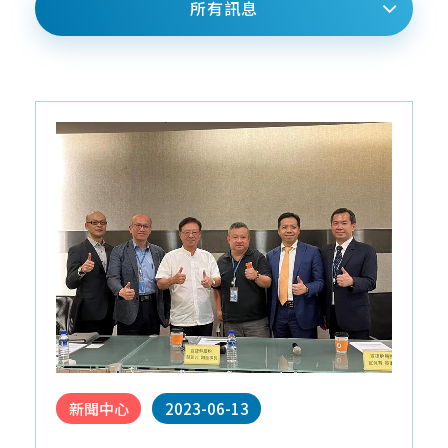
專
才
合
所有訊息
桃
案
招
作
竹
與
募
合
苗
產
企
作
品
中
業
廠
區
社
商
會
南
近
責
區
期
任
活
宜
About
動
花
Us
東
離
島
新聞中心
2023-06-13