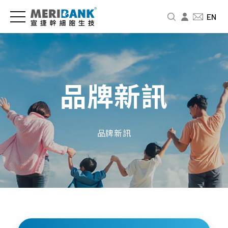
儲
認
品
爸
投
EN
存
識
牌
媽
資
細
宣
新
教
人
胞
捷
訊
室
專
與
區
品牌新訊
公
新
免
商
司
聞
疫
財
品
介
中
細
務
紹
心
胞
資
幹
品牌新訊
訊
細
經
影
婦
胞
營
音
幼
股
要
者
專
展
東
怎
故
區
專
北
麼
事
欄
品
北
存
人
牌
基