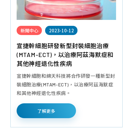
性
質
品
檢
幹
問
測
細
題
報
胞
新聞中心
2023-10-12
告
臍
宣捷幹細胞研發新型封裝細胞治療
帶
血
(MTAM-ECT)，以治療阿茲海默症和
造
其他神經退化性疾病
血
宣捷幹細胞和綿天科技將合作研發一種新型封
幹
細
裝細胞治療(MTAM-ECT)，以治療阿茲海默症
胞
和其他神經退化性疾病。
免
了解更多
疫
細
胞