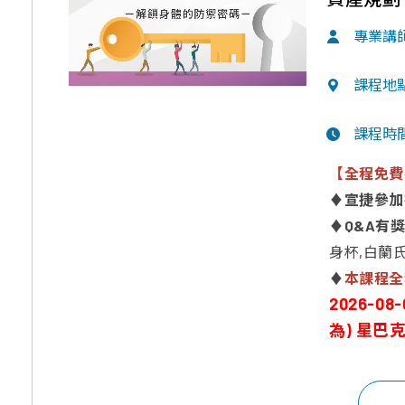
專業講
課程地
課程時
【全程免費
♦
宣捷參加
♦
Q&A有
身杯,白蘭
♦
本課程全
2026-0
為) 星