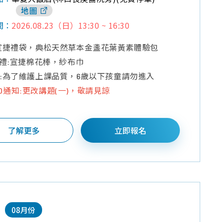
地圖
2026.08.23（日）13:30 ~ 16:30
間：
宣捷禮袋，典松天然草本金盞花葉黃素體驗包
獎禮:宣捷棉花棒，紗布巾
:為了維護上課品質，6歲以下孩童請勿進入
7-20通知:更改講題(一)，敬請見諒
了解更多
立即報名
08月份