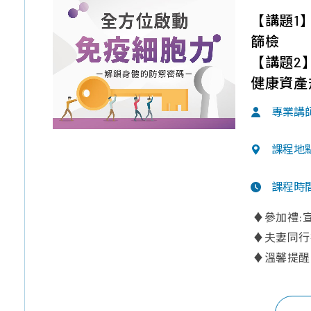
【講題1
篩檢
【講題2
健康資產
專業講
課程地
課程時
♦參加禮:
♦夫妻同行
♦溫馨提醒