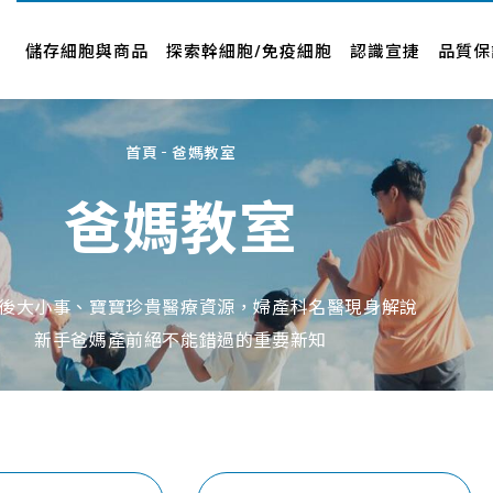
儲存細胞與商品
認識宣捷
品牌新訊
儲存細胞與商品
探索幹細胞/免疫細胞
認識宣捷
品質保
幹細胞要怎麼存
公司介紹
新聞中心
專案與產品
經營者故事
影音專區
首頁
爸媽教室
人才招募
品牌合作
爸媽教室
企業社會責任
合作廠商
About Us
近期活動
後大小事、寶寶珍貴醫療資源，婦產科名醫現身解說
新手爸媽產前絕不能錯過的重要新知