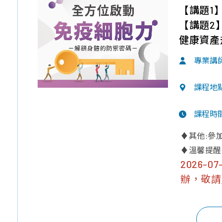
【講題1
【講題2
健康資產
專業講
課程地
課程時
♦其他:參
♦溫馨提醒
2026-
辦，敬請