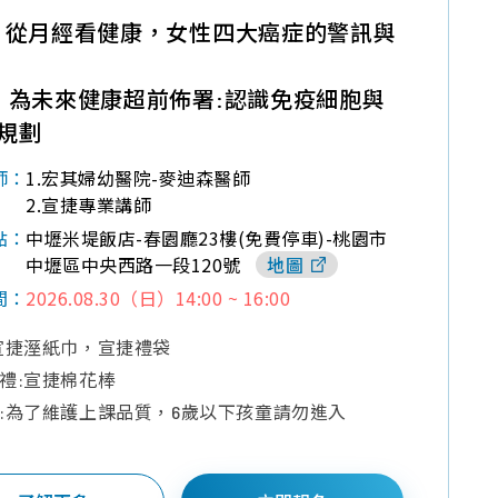
】從月經看健康，女性四大癌症的警訊與
】為未來健康超前佈署:認識免疫細胞與
規劃
1.宏其婦幼醫院-麥迪森醫師
師：
2.宣捷專業講師
中壢米堤飯店-春園廳23樓(免費停車)-桃園市
點：
中壢區中央西路一段120號
地圖
2026.08.30（日）14:00 ~ 16:00
間：
宣捷溼紙巾，宣捷禮袋
禮:宣捷棉花棒
:為了維護上課品質，6歲以下孩童請勿進入