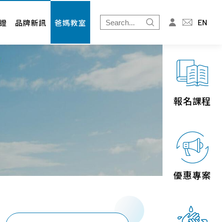
爸媽教室
投資人專區
EN
證
品牌新訊
爸媽教室
免疫細胞
財務資訊
婦幼展
股東專欄
北北基
桃竹苗
報名課程
中區
南區
宜花東
優惠專案
離島