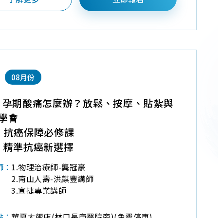
08月份
】孕期酸痛怎麼辦？放鬆、按摩、貼紮與
學會
】抗癌保障必修課
】精準抗癌新選擇
1.物理治療師-龔冠豪
師：
2.南山人壽-洪麒豐講師
3.宣捷專業講師
華夏大飯店(林口長庚醫院旁)(免費停車)
點：