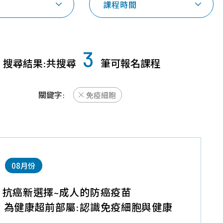
課程時間
探索幹細胞/
品質保證
常見問題
免疫細胞
技術與認證
育兒大小事
3
胎盤臍帶間質
搜尋結果:共搜尋
筆可報名課程
年度細胞活性檢
課程問題
幹細胞
測報告
產品問題
臍帶血造血幹
關鍵字:
免疫細胞
細胞
免疫細胞
外泌體
08月份
】抗癌新選擇~成人的防癌疫苗
】為健康超前部屬:認識免疫細胞與健康