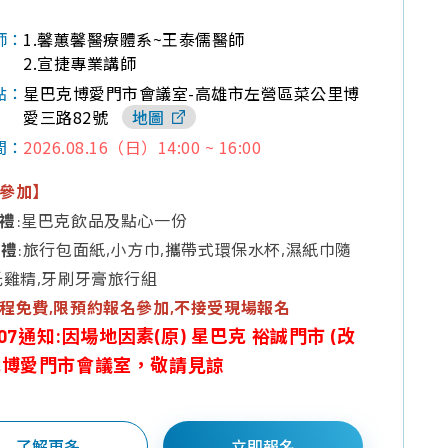
1.馨蕙馨醫療體系~王泰儒醫師
師：
2.宣捷專業講師
星巴克博愛門市會議室-高雄市左營區菜公里博
點：
愛三路82號
地圖
2026.08.16（日）14:00 ~ 16:00
間：
參加】
禮
:星巴克飲品及點心一份
獎禮
:旅行包面紙,小方巾,攜帶式環保水杯,濕紙巾隨
氏雞精,牙刷牙膏旅行組
程免費,限預約報名參加,不接受現場報名
8-07通知:因場地因素(原) 星巴克 裕誠門市 (改
巴克博愛門市會議室，敬請見諒
了解更多
立即報名