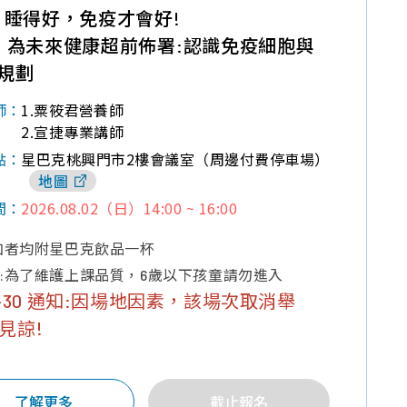
】睡得好，免疫才會好!
】為未來健康超前佈署:認識免疫細胞與
規劃
1.粟筱君營養師
師：
2.宣捷專業講師
星巴克桃興門市2樓會議室（周邊付費停車場）
點：
地圖
2026.08.02（日）14:00 ~ 16:00
間：
加者均附星巴克飲品一杯
:為了維護上課品質，6歲以下孩童請勿進入
07-30 通知:因場地因素，該場次取消舉
見諒!
了解更多
截止報名