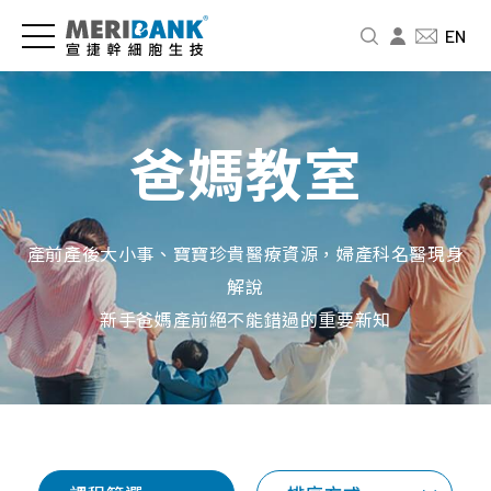
儲
認
品
爸
投
EN
存
識
牌
媽
資
細
宣
新
教
人
胞
捷
訊
室
專
爸媽教室
與
區
公
新
免
商
司
聞
疫
財
品
介
中
細
務
產前產後大小事、寶寶珍貴醫療資源，婦產科名醫現身
紹
心
胞
資
幹
解說
訊
細
經
影
婦
新手爸媽產前絕不能錯過的重要新知
胞
營
音
幼
股
要
者
專
展
東
怎
故
區
專
北
麼
事
欄
品
北
存
人
牌
基