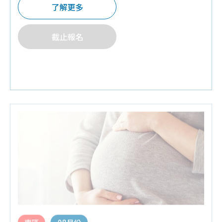
廊試用包,香草奶嘴,童書
了解更多
♦
夫妻同行禮:
棉質嬰兒紗布衣,嬰兒可愛防水兜兜1
個
截止報名
♦
預約報名禮:
培寶溢乳墊+擠乳袋
♦
請攜帶媽媽手冊入場.每本限領乙次
南區
08月份