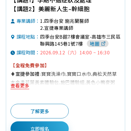
性
質
品
【講題2】美麗新人生~幹細胞
檢
幹
問
測
細
1.四季台安 施兆蘭醫師
專業講師：
題
報
胞
2.宣捷專業講師
告
四季台安B館7樓會議室-高雄市三民區
課程地點：
臍
聯興路145巷1號7樓
地圖
帶
2026.09.12（六）14:00 ~ 16:30
課程時間：
血
造
【全程免費參加】
血
♦
宣捷參加禮
:寶寶洗澡巾,寶寶口水巾,典松天然草
幹
本金盞花葉黃素體驗包,施巴體驗組,黃色小鴨麥粥
細
查看更多
碗,迪士尼嬰幼兒教具等多項好禮
胞
♦
Q&A有獎禮
:小鴨副食品使用餐具組,防水圍兜兜,
免
三色三層奶粉罐,小方巾,奶嘴鍊,香草奶嘴,慕之恬廊
疫
了解更多
試用包,童書,尿布,迪士尼洗澡書
細
♦
夫妻同行禮
:嬰兒紗布衣,KUKU鴨可愛奶嘴鍊1個
胞
立即報名