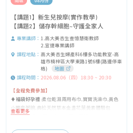
【講題1】新生兒按摩(實作教學)
【講題2】儲存幹細胞~守護全家人
1.高大美杏生查憶慧衛教師
專業講師：
2.宣捷專業講師
高大美杏生婦產科6樓多功能教室-高
課程地點：
雄市楠梓區大學東路1號6樓(路邊停車
格)
地圖
2026.08.06（四）18:30 ~ 20:30
課程時間：
【全程免費參加】
♦
福袋好孕禮
:柔仕乾濕兩用布巾,寶寶洗澡巾,黃色
小鴨麥粥碗,典松天然草本金盞花葉黃素體驗包
查看更多
♦
Q&A好禮
:三層奶粉罐,旅行包面紙,小方巾,黃色小
鴨奶嘴鍊,香草奶嘴,洗澡鴨鴨,慕之恬廊試用包,濕紙
巾,童書,240ML玻璃奶瓶*2