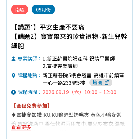
南區
09月份
【講題1】平安生產不要痛
【講題2】寶寶帶來的珍貴禮物~新生兒幹
細胞
1.新正薪醫院婦產科 祝靖平醫師
專業講師：
2.宣捷專業講師
新正薪醫院5樓會議室-高雄市前鎮區
課程地點：
一心一路233號5樓
地圖
2026.09.19（六）10:00 ~ 12:00
課程時間：
【全程免費參加】
♦宣捷參加禮
:KU.KU鴨造型奶嘴夾,黃色小鴨麥粥
碗,寶寶洗澡巾,柔仕乾濕兩用布巾,嬰兒紗布衣,濕紙
查看更多
巾,典松天然草本金盞花葉黃素體驗包