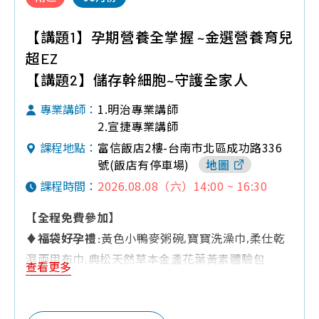
【講題1】孕期營養全掌握 ~金選營養育兒
超EZ
【講題2】儲存幹細胞~守護全家人
1.明治專業講師
專業講師：
2.宣捷專業講師
富信飯店2樓-台南市北區成功路336
課程地點：
號(飯店有停車場)
地圖
2026.08.08（六）14:00 ~ 16:30
課程時間：
【全程免費參加】
♦
福袋好孕禮:
黃色小鴨麥粥碗,寶寶洗澡巾,柔仕乾
濕兩用布巾,典松天然草本金盞花葉黃素體驗包
查看更多
♦
Q&A有獎禮:
三色三層奶粉罐,面紙,小方巾,240ML
玻璃奶瓶,濕紙巾,黃色小鴨奶嘴鍊,洗澡鴨鴨,慕之恬