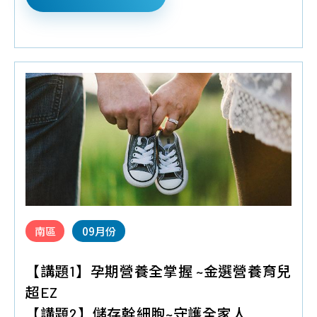
♦
預約報名禮
:培寶溢乳墊+擠乳袋,
外
♦
好禮抽抽樂
:尿布一袋(52片裝),KUKU鴨成長印記
泌
涼被一件(市價699元)(滿10組抽獎)
體
南區
09月份
【講題1】孕期營養全掌握 ~金選營養育兒
超EZ
【講題2】儲存幹細胞~守護全家人