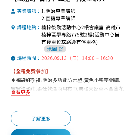
1.明治專業講師
專業講師：
2.宣捷專業講師
楠梓後勁活動中心2樓會議室-高雄市
課程地點：
楠梓區學專路775號2樓(活動中心備
有停車位或路邊有停車格)
地圖
2026.09.13（日）14:00 ~ 16:30
課程時間：
【全程免費參加】
♦
福袋好孕禮
:明治多功能防水墊,黃色小鴨麥粥碗,
寶寶洗澡巾,柔仕乾濕兩用布巾,典松天然草本金盞花
查看更多
葉黃素體驗包
♦
Q&A有獎禮
:三色三層奶粉罐,面紙,小方巾,240ML
玻璃奶瓶,濕紙巾,黃色小鴨奶嘴鍊,洗澡鴨鴨,慕之恬
了解更多
廊試用包,童書,香草奶嘴
♦
夫妻同行禮:
棉質嬰兒紗布衣,kuku鴨可愛奶嘴鍊