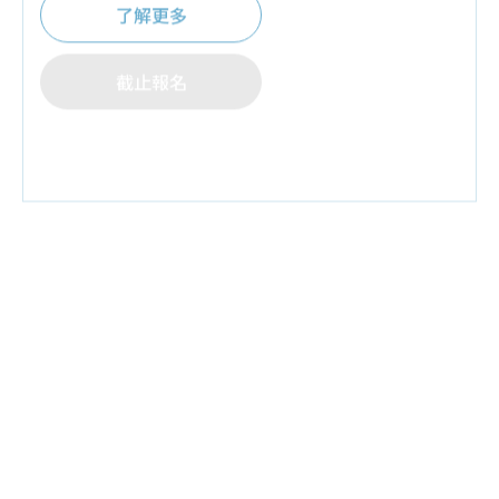
了解更多
♦
夫妻同行禮
:嬰兒防水可愛圍兜兜1個，台灣製嬰
兒紗布衣
截止報名
♦
預約報名禮
:培寶溢乳墊+擠乳袋
♦
好禮抽抽樂
:10組(含)以上抽電子溫控溫奶器1台
(價值1000元)
♦
請攜帶媽媽手冊入場.每本限領乙次
南區
08月份