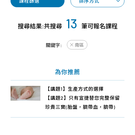
專
課程篩選
排序方式
才
合
桃
案
招
作
竹
與
募
13
合
苗
產
搜尋結果:共搜尋
筆可報名課程
企
作
品
中
業
廠
區
關鍵字:
南區
社
商
會
南
近
責
區
期
任
為你推薦
活
宜
About
動
花
Us
【講題1】產檢項目大解析,由成美
【講題1】生產方式的選擇
【講題1】孕期不適症狀與處理
【講題1】無痛分娩
【講題1】產前須知！自然產 V.S 剖
東
林醫師告訴您！
【講題2】只有宣捷替您完整保留
【講題2】孕哺期營養重點全掌握
【講題2】只有宣捷替您完整保留
腹產與減痛分娩
離
【講題2】貼心小加碼：別讓權利
珍貴三寶(胎盤，臍帶血，臍帶)
【講題3】只有宣捷替您完整保留
珍貴三寶(胎盤，臍帶血，臍帶)
【講題2】醫療科技新資源~新生兒
島
睡著~政府各項生產輔助與申請教
珍貴三寶(胎盤，臍帶血，臍帶)
臍帶&胎盤幹細胞
學
【講題3】癌症慢性病有救了!?醫療