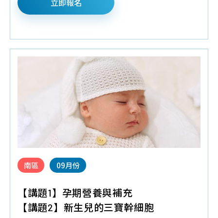
立即報名
♦
預約報名禮
:培寶溢乳墊+擠乳袋
♦
請攜帶媽媽手冊入場.每本限領乙次
南區
09月份
【講題1】孕期營養與補充
【講題2】新生兒的三寶幹細胞