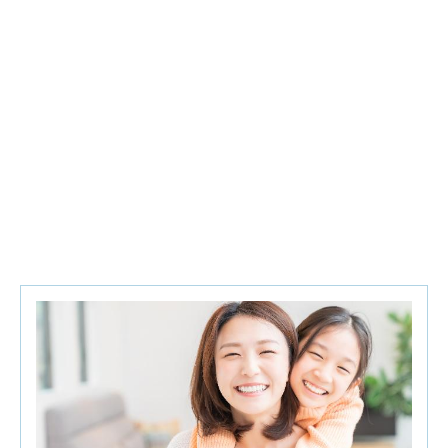
天然草本金盞花葉黃素體驗包,慕之恬廊體驗包
查看更多
♦
Q&A有獎禮
:三色三層奶粉罐,面紙,小方巾,口水巾,
黃色小鴨奶嘴鍊,黃色小鴨感溫鴨,童書,240ML玻璃
奶瓶
了解更多
♦
夫妻同行禮:
嬰兒紗布衣,防水可愛圍兜兜1個
♦
預約報名禮:
培寶溢乳墊+擠乳袋
截止報名
♦
好禮抽抽樂:
媽媽實用後背包(滿5組抽1個,10組抽
兩個)