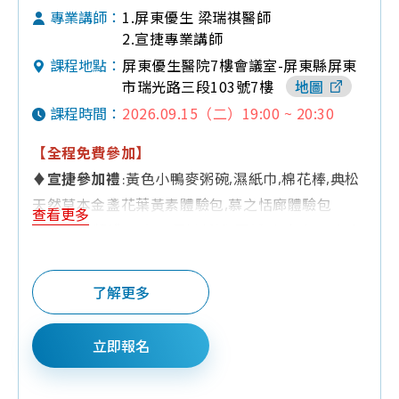
1.屏東優生 梁瑞祺醫師
專業講師：
2.宣捷專業講師
屏東優生醫院7樓會議室-屏東縣屏東
課程地點：
市瑞光路三段103號7樓
地圖
2026.09.15（二）19:00 ~ 20:30
課程時間：
【全程免費參加】
♦
宣捷參加禮
:黃色小鴨麥粥碗,濕紙巾,棉花棒,典松
天然草本金盞花葉黃素體驗包,慕之恬廊體驗包
查看更多
♦
Q&A有獎禮
:三色三層奶粉罐,面紙,小方巾,口水巾,
黃色小鴨奶嘴鍊,黃色小鴨感溫鴨,童書,240ML玻璃
奶瓶,香草奶嘴,固齒器
了解更多
♦
夫妻同行禮
:嬰兒紗布衣,防水可愛圍兜兜1個
♦
預約報名禮
:培寶溢乳墊+擠乳袋
立即報名
♦
好禮抽抽樂
:嬰兒充氣沙發學座椅1個,尿布一袋(52
片裝)(滿10組抽獎)