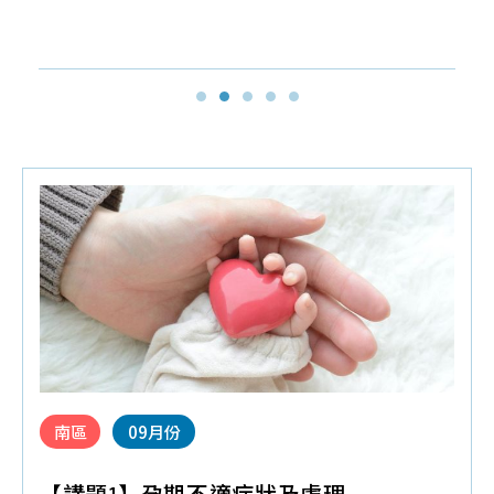
新趨勢~替寶寶留下珍貴幹細胞
探
品
常
聯
索
質
見
絡
幹
保
問
我
細
證
題
們
胞/
技
育
免
術
兒
疫
與
大
細
認
小
胞
證
事
年
課
胎
度
程
盤
細
問
臍
南區
09月份
胞
題
帶
活
間
【講題1】孕期不適症狀及處理
產