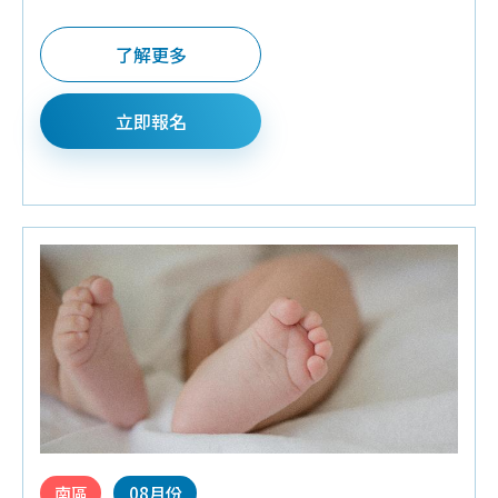
♦Q&A有獎禮:
三層奶粉罐,旅行包面紙,環保餐具組,
施巴體驗組,繪本童書,濕紙巾隨身包,嬰兒分階段固
了解更多
牙練習組,寶寶U型防水口水巾,純棉小方巾,棉花棒,
酷咕鴨電子體溫計
立即報名
♦預約報名禮:
培寶溢乳墊+擠乳袋
♦夫妻同行禮:
酷咕鴨奶瓶160ML
♦請攜帶媽媽手冊入場.每本限領乙次並全程參加
南區
08月份