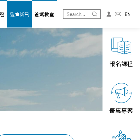
爸媽教室
投資人專區
EN
證
品牌新訊
爸媽教室
免疫細胞
財務資訊
婦幼展
股東專欄
北北基
桃竹苗
報名課程
中區
南區
宜花東
優惠專案
離島