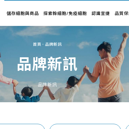
儲存細胞與商品
認識宣捷
品牌新訊
儲存細胞與商品
探索幹細胞/免疫細胞
認識宣捷
品質保
幹細胞要怎麼存
公司介紹
新聞中心
專案與產品
經營者故事
影音專區
首頁
品牌新訊
人才招募
品牌合作
品牌新訊
企業社會責任
合作廠商
About Us
近期活動
品牌新訊