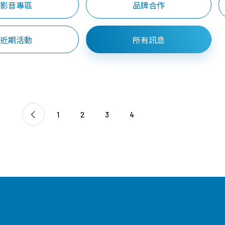
影音專區
品牌合作
探索幹細胞/
品質保證
常見問題
免疫細胞
近期活動
所有訊息
技術與認證
育兒大小事
胎盤臍帶間質
年度細胞活性檢
課程問題
幹細胞
測報告
產品問題
臍帶血造血幹
細胞
1
2
3
4
免疫細胞
外泌體