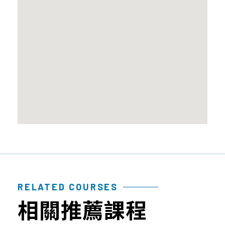
性
質
品
檢
幹
問
測
細
題
報
胞
告
臍
帶
血
造
血
幹
細
胞
免
RELATED COURSES
疫
相關推薦課程
細
胞