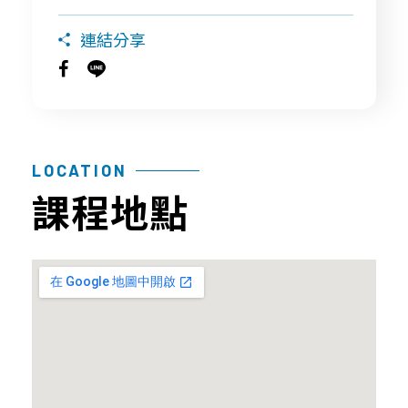
連結分享
探
品
常
聯
索
質
見
絡
幹
保
問
我
細
證
題
們
胞/
技
育
LOCATION
免
術
兒
課程地點
疫
與
大
細
認
小
胞
證
事
年
課
胎
度
程
盤
細
問
臍
胞
題
帶
活
間
產