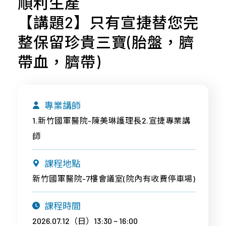
順利生產
專
才
合
桃
案
招
作
【講題2】只有宣捷替您完
竹
與
募
合
苗
整保留珍貴三寶(胎盤，臍
產
企
作
品
帶血，臍帶)
中
業
廠
區
社
商
會
南
近
責
區
專業講師
期
任
1.新竹國軍醫院-陳美琳護理長2.宣捷專業講
活
宜
About
師
動
花
Us
東
課程地點
離
新竹國軍醫院-7樓會議室(院內有收費停車場)
島
課程時間
2026.07.12（日）13:30 ~ 16:00