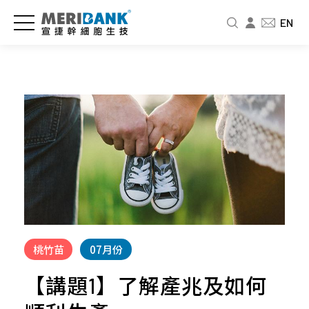
儲
認
品
爸
投
EN
存
識
牌
媽
資
細
宣
新
教
人
胞
捷
訊
室
專
與
區
公
新
免
商
司
聞
疫
財
品
介
中
細
務
紹
心
胞
資
幹
訊
細
經
影
婦
胞
營
音
幼
股
要
者
專
展
東
怎
桃竹苗
07月份
故
區
專
北
麼
事
欄
品
北
【講題1】了解產兆及如何
存
人
牌
基