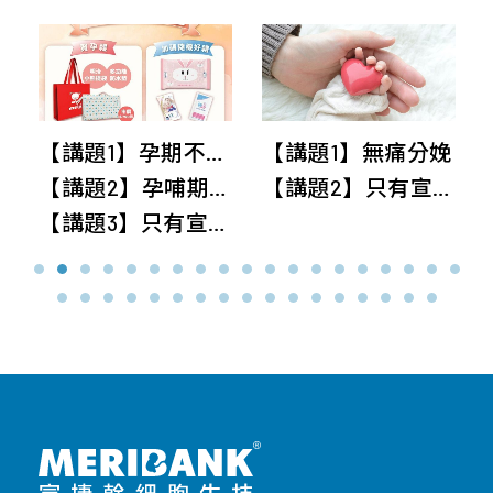
外
泌
體
【講題1】孕期不適症狀與處理
【講題1】無痛分娩
【講題2】孕哺期營養重點全掌握
【講題2】只有宣捷替您完整保留珍貴三寶(胎盤，臍帶血，臍帶)
【
【講題3】只有宣捷替您完整保留珍貴三寶(胎盤，臍帶血，臍帶)