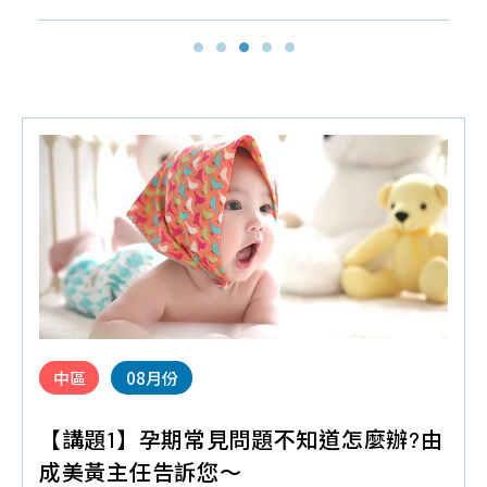
探
品
常
聯
索
質
見
絡
幹
保
問
我
細
證
題
們
胞/
技
育
免
術
兒
疫
與
大
細
認
小
胞
證
事
年
課
胎
中區
08月份
度
程
盤
細
問
臍
【講題1】孕期常見問題不知道怎麼辦?由
胞
題
帶
成美黃主任告訴您～
活
間
產