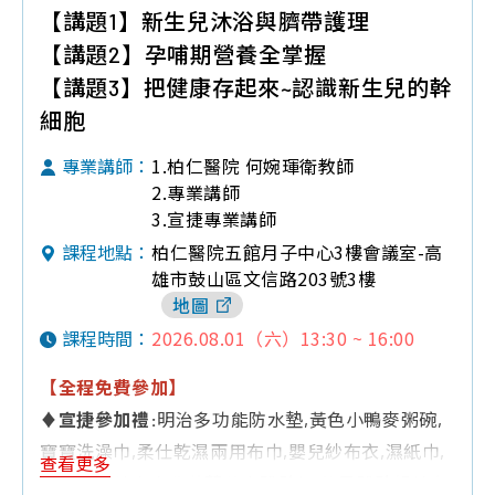
【講題1】新生兒沐浴與臍帶護理
【講題2】孕哺期營養全掌握
【講題3】把健康存起來~認識新生兒的幹
細胞
1.柏仁醫院 何婉琿衛教師
專業講師：
2.專業講師
3.宣捷專業講師
柏仁醫院五館月子中心3樓會議室-高
課程地點：
雄市鼓山區文信路203號3樓
地圖
2026.08.01（六）13:30 ~ 16:00
課程時間：
【全程免費參加】
♦
宣捷參加禮:
明治多功能防水墊,黃色小鴨麥粥碗,
寶寶洗澡巾,柔仕乾濕兩用布巾,嬰兒紗布衣,濕紙巾,
查看更多
典松天然草本金盞花葉黃素體驗包,施巴體驗組等多