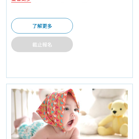
♦
Q&A有獎禮
:三色三層奶粉罐,面紙,小方巾,口水巾,
黃色小鴨奶嘴鍊,黃色小鴨感溫鴨,童書,240ML玻璃
奶瓶
了解更多
♦
夫妻同行禮:
嬰兒紗布衣,防水可愛圍兜兜1個
♦
預約報名禮:
培寶溢乳墊+擠乳袋
截止報名
♦
好禮抽抽樂:
媽媽實用後背包(滿5組抽1個,10組抽
兩個)