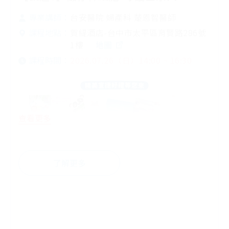
台安醫院 婦產科 楚恩智醫師
專業講師：
賀緹酒店-台中市太平區育賢路286號
課程地點：
1樓
地圖
2026.07.26（日）14:00 ~ 16:30
課程時間：
查看更多
♦預約報名禮：培寶溢乳墊+擠乳袋,黃色小鴨研磨
了解更多
碗
♦參加禮：柔仕紗布毛巾(10入),木湯匙
截止報名
♦夫妻同行禮：紗布衣
♦Q&A有獎禮：奶粉罐,紗布巾
♦其他：贈品內容依實際提供為準