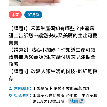
中區
07月份
【講題1】禾馨生產須知有哪些？由產房
護士告訴您～讓您安心又美麗的生出可愛
寶寶
【講題2】貼心小加碼：你知道生產可領
政府補助30萬嗎?生育給付與育兒津貼全
攻略
【講題3】改變人類生活的科技-幹細胞儲
存
禾馨醫院 柯瀞媛產房資深護理師
專業講師：
禾馨安和婦幼診所-台中市西屯區安和
課程地點：
路118之18號11樓
地圖