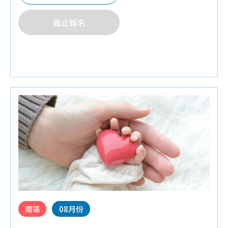
外
♦夫妻同行禮：紗布衣
截止報名
泌
♦Q&A有獎禮：奶粉罐,紗布巾
體
♦其他：贈品內容依實際提供為準
♦其他:為維護上課品質，6歲以下孩童請勿進入
2026-07-02 通知:因場地因素，(原)
7/4 (改為)8/1 ，敬請見諒。
南區
08月份