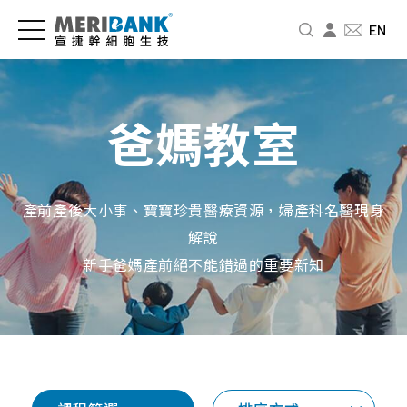
儲
認
品
爸
投
EN
存
識
牌
媽
資
細
宣
新
教
人
胞
捷
訊
室
專
爸媽教室
與
區
公
新
免
商
司
聞
疫
財
品
介
中
細
務
產前產後大小事、寶寶珍貴醫療資源，婦產科名醫現身
紹
心
胞
資
幹
解說
訊
細
經
影
婦
新手爸媽產前絕不能錯過的重要新知
胞
營
音
幼
股
要
者
專
展
東
怎
故
區
專
北
麼
事
欄
品
北
存
人
牌
基