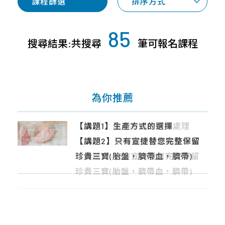
專
課程篩選
排序方式
才
合
桃
案
招
作
竹
與
募
85
合
苗
產
搜尋結果:共搜尋
筆可報名課程
企
作
品
中
業
廠
區
社
商
會
南
為你推薦
近
責
區
期
任
活
宜
【講題1】產檢項目大解析,由成美
【講題1】生產方式的選擇
【講題1】孕期不適症狀與處理
【講題1】無痛分娩
【講題1】產前須知！自然產 V.S 剖
About
動
花
林醫師告訴您！
【講題2】只有宣捷替您完整保留
【講題2】孕哺期營養重點全掌握
【講題2】只有宣捷替您完整保留
腹產與減痛分娩
Us
東
【講題2】貼心小加碼：別讓權利
珍貴三寶(胎盤，臍帶血，臍帶)
【講題3】只有宣捷替您完整保留
珍貴三寶(胎盤，臍帶血，臍帶)
【講題2】醫療科技新資源~新生兒
離
睡著~政府各項生產輔助與申請教
珍貴三寶(胎盤，臍帶血，臍帶)
臍帶&胎盤幹細胞
島
學
【講題3】癌症慢性病有救了!?醫療
新趨勢~替寶寶留下珍貴幹細胞