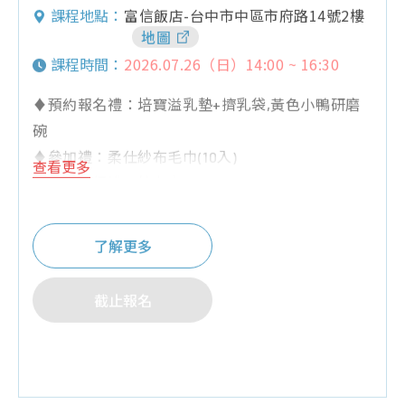
富信飯店-台中市中區市府路14號2樓
課程地點：
地圖
2026.07.26（日）14:00 ~ 16:30
課程時間：
♦預約報名禮：培寶溢乳墊+擠乳袋,黃色小鴨研磨
碗
♦參加禮：柔仕紗布毛巾(10入)
查看更多
♦夫妻同行禮：紗布衣
♦Q&A有獎禮：奶粉罐,紗布巾,棉花棒
♦其他:為維護上課品質，6歲以下孩童請勿進入
了解更多
截止報名