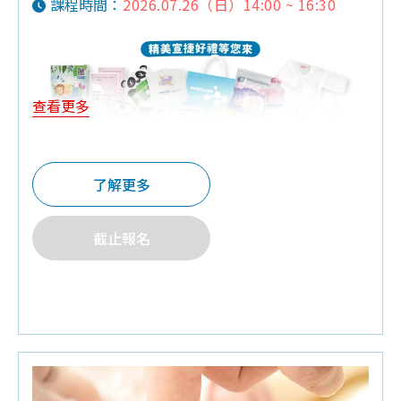
2026.07.26（日）14:00 ~ 16:30
課程時間：
查看更多
♦預約報名禮：黃色小鴨研磨碗
了解更多
♦參加禮：培寶溢乳墊+擠乳袋
♦夫妻同行禮：紗布衣
截止報名
♦Q&A有獎禮：奶粉罐,紗布巾
♦其他：贈品內容依實際提供為準
♦其他:為維護上課品質，6歲以下孩童請勿進入