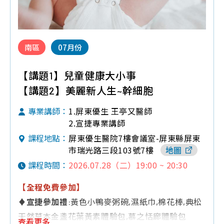
南區
07月份
【講題1】兒童健康大小事
【講題2】美麗新人生~幹細胞
1.屏東優生 王亭又醫師
專業講師：
2.宣捷專業講師
屏東優生醫院7樓會議室-屏東縣屏東
課程地點：
市瑞光路三段103號7樓
地圖
2026.07.28（二）19:00 ~ 20:30
課程時間：
【全程免費參加】
♦
宣捷參加禮
:黃色小鴨麥粥碗,濕紙巾,棉花棒,典松
天然草本金盞花葉黃素體驗包,慕之恬廊體驗包
查看更多