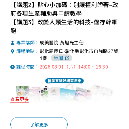
性
質
【講題2】貼心小加碼：別讓權利睡著~政
品
檢
幹
府各項生產輔助與申請教學
問
測
細
【講題3】改變人類生活的科技-儲存幹細
題
報
胞
胞
告
臍
成美醫院 黃旭光主任
專業講師：
帶
彰化屈臣氏-彰化縣彰化市自強路27號
課程地點：
血
4樓
地圖
造
2026.08.01（六）14:00 ~ 16:30
課程時間：
血
幹
細
胞
查看更多
免
疫
細
♦預約報名禮：黃色小鴨研磨碗
胞
了解更多
♦參加禮：培寶溢乳墊+擠乳袋