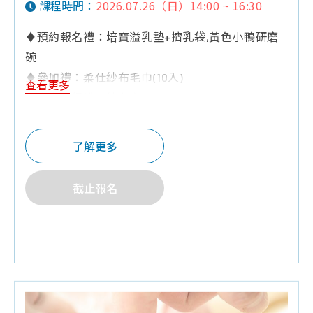
2026.07.26（日）14:00 ~ 16:30
課程時間：
♦預約報名禮：培寶溢乳墊+擠乳袋,黃色小鴨研磨
碗
♦參加禮：柔仕紗布毛巾(10入)
查看更多
♦夫妻同行禮：紗布衣
♦Q&A有獎禮：奶粉罐,紗布巾,棉花棒
♦其他:為維護上課品質，6歲以下孩童請勿進入
了解更多
截止報名