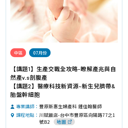
中區
07月份
【講題1】生產交戰全攻略-瞭解產兆與自
然產v.s剖腹產
【講題2】醫療科技新資源~新生兒臍帶&
胎盤幹細胞
豐原新惠生婦產科 鍾佳翰醫師
專業講師：
川賦飯店-台中市豐原區向陽路77之1
課程地點：
號B2
地圖