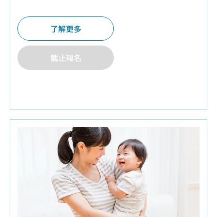
項好禮
♦
Q&A有獎禮
:三層奶粉罐,旅行包面紙,小方巾,環保
了解更多
餐具組,迪士尼小熊維尼寶寶襪,施巴旅行組,繪本童
書,濕紙巾隨身包,嬰兒分階段固牙練習組,口水巾
截止報名
♦
預約報名禮:
培寶溢乳墊+擠乳袋
♦
好禮抽抽樂:
明治Meiji熊矽膠餐盆,寶寶午睡枕,玻
璃奶瓶…等多項大獎
♦
請攜帶媽媽手冊入場.每本限領乙次並全程參加