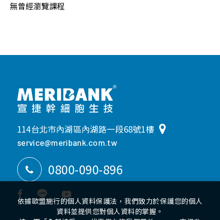
無曾經瀏覽課程
114台北市內湖區內湖路一段68號1樓
service@meribank.com.tw
0800-090-896
網站地圖
隱私權政策
依據歐盟施行的個人資料保護法，我們致力於保護您的個人
Meribank 2023© 宣捷幹
資料並提供您對個人資料的掌握。