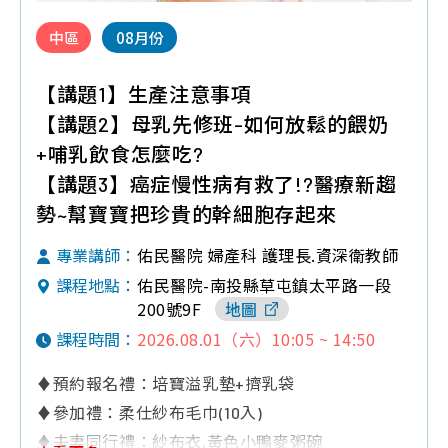
中區
08月份
【講題1】生產注意事項
【講題2】母乳先修班-如何放鬆的餵奶
+哺乳飲食怎麼吃?
【講題3】癌症慢性病有救了!?醫療新趨
勢~幫寶寶把珍貴的幹細胞存起來
佑民醫院 婦產科 護理長.資深衛教師
專業講師：
佑民醫院-南投縣草屯鎮太平路一段
課程地點：
200號9F
地圖
2026.08.01（六）10:05 ~ 14:50
課程時間：
♦預約報名禮：培寶溢乳墊+擠乳袋
♦參加禮：柔仕紗布毛巾(10入)
♦夫妻同行禮：紗布衣,黃色小鴨麥粥碗