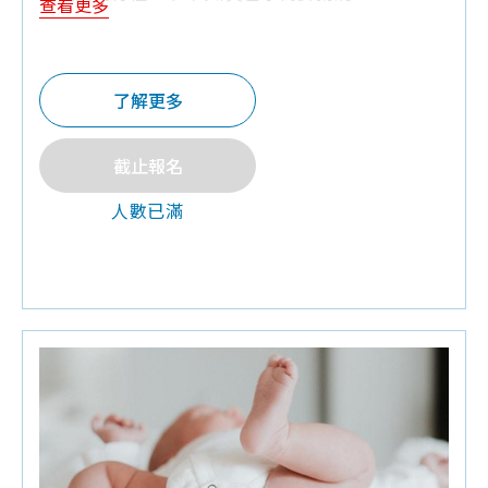
查看更多
♦Q&A有獎禮：奶粉罐,紗布巾,棉花棒
了解更多
截止報名