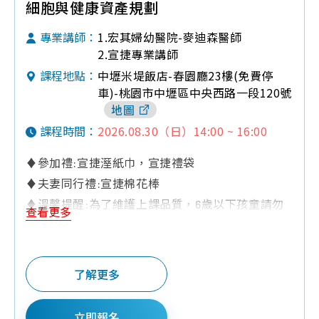
細胞與健康資產規劃
1.宏其婦幼醫院-麥迪森醫師
專業講師：
2.宣捷專業講師
中壢米堤飯店-春園廳23樓(免費停
課程地點：
車)-桃園市中壢區中央西路一段120號
地圖
2026.08.30（日）14:00 ~ 16:00
課程時間：
♦參加禮:宣捷溼紙巾，宣捷禮袋
♦夫妻同行禮:宣捷棉花棒
♦溫馨提醒:為了維護上課品質，6歲以下孩童請勿
查看更多
進入
了解更多
立即報名