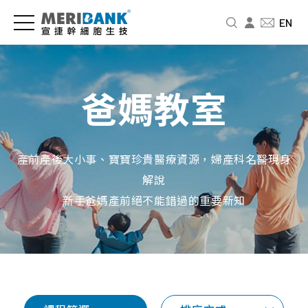
儲
認
品
爸
投
EN
存
識
牌
媽
資
細
宣
新
教
人
胞
捷
訊
室
專
爸媽教室
與
區
公
新
免
商
司
聞
疫
財
品
介
中
細
務
產前產後大小事、寶寶珍貴醫療資源，婦產科名醫現身
紹
心
胞
資
幹
解說
訊
細
經
影
婦
新手爸媽產前絕不能錯過的重要新知
胞
營
音
幼
股
要
者
專
展
東
怎
故
區
專
北
麼
事
欄
品
北
存
人
牌
基