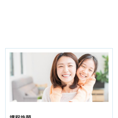
體驗組
♦
Q&A有獎禮
:三色三層奶粉罐,面紙,純棉小方巾,棉
了解更多
花棒,環保餐具組,施巴體驗組,濕紙巾,嬰兒紗布衣,繪
本童書,嬰兒分階段固牙練習組
立即報名
♦
夫妻同行禮:
,KUKU鴨奶嘴鍊1個,寶寶可愛防水圍
兜兜1個
♦
預約報名禮
:培寶溢乳墊+擠乳袋,嬰兒紗布衣
♦
好禮抽抽樂
:嬰兒充氣沙發學座椅,實用媽媽後背
包,尿布一袋(滿10組抽獎)
♦
限定禮
:奇哥不鏽鋼湯碗組(市價480元)
(憑有效媽
媽手冊,孕媽咪本人每胎限領一次)
課程許願