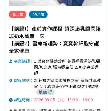
北北基
09月份
【講題1】產前實作課程-資深泌乳顧問讓
您奶水萬無一失
【講題2】醫療新趨勢：寶寶幹細胞守護
全家健康
1.樂寶兒婦幼診所 黃資裡資深泌乳顧
專業講師：
問/悠之家 張淑卿主任 2.宣捷專業講
師
新莊悠之家產後護理之家-家庭共享教
課程地點：
室-新北市新莊區中正路82之1號2樓
地圖
2026.09.05（六）13:30 ~ 16:00
課程時間：
♦參加禮:面紙，棉花棒，柔仕紗布毛巾，宣捷小禮