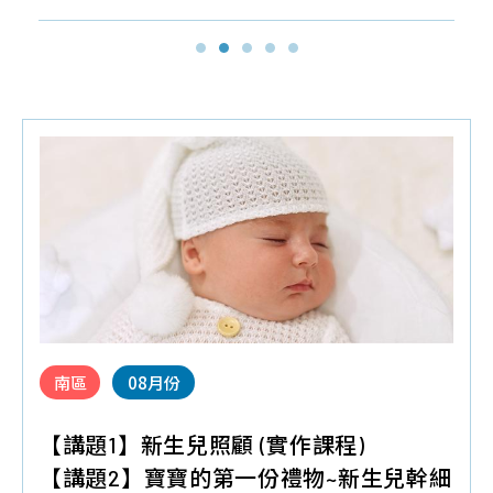
探
品
常
聯
索
質
見
絡
幹
保
問
我
細
證
題
們
胞/
技
育
免
術
兒
疫
與
大
細
認
小
胞
證
事
年
課
胎
南區
08月份
度
程
盤
細
問
臍
【講題1】新生兒照顧 (實作課程)
胞
題
帶
【講題2】寶寶的第一份禮物~新生兒幹細
活
間
產