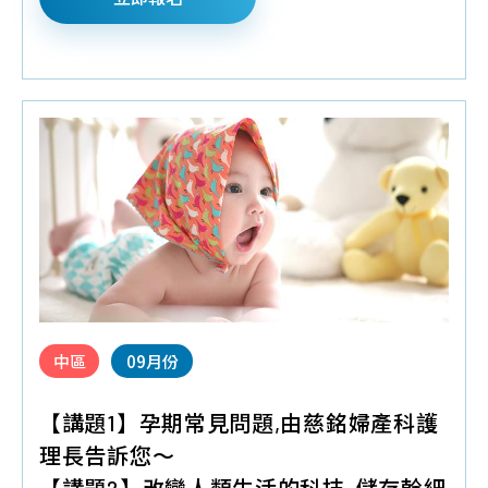
中區
09月份
【講題1】孕期常見問題,由慈銘婦產科護
理長告訴您～
【講題2】改變人類生活的科技-儲存幹細