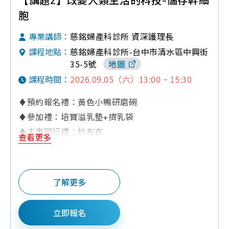
胞
慈銘婦產科診所 資深護理長
專業講師：
慈銘婦產科診所-台中市清水區中興街
課程地點：
35-5號
地圖
2026.09.05（六）13:00 ~ 15:30
課程時間：
♦預約報名禮：黃色小鴨研磨碗
♦參加禮：培寶溢乳墊+擠乳袋
♦夫妻同行禮：紗布衣
查看更多
♦Q&A有獎禮：奶粉罐,紗布巾
♦其他:為維護上課品質，6歲以下孩童請勿進入
了解更多
立即報名