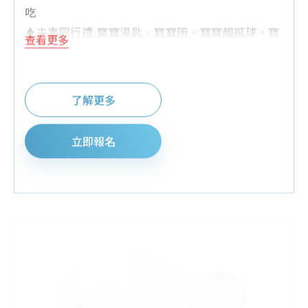
吃
♦夫妻同行禮:寶寶湯匙，寶寶碗，寶寶觸感球，寶
查看更多
寶小毛巾
♦預約報名禮:寶寶尿布試用包，紗布衣
♦加碼抽獎禮:寶寶副食品料理機/台，S26精美禮品
了解更多
組
♦其他:為維護上課品質，6歲以下孩童請勿進入
立即報名