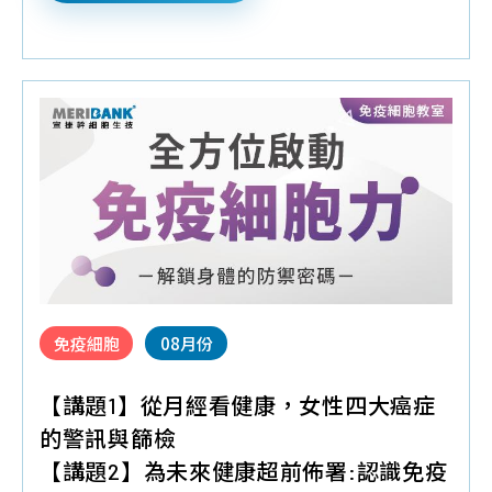
外
♦
好禮抽抽樂
:幫寶適一級幫紙尿褲(一袋58片,尺寸
泌
S),寬口玻璃奶瓶,品御月子餐試吃券(參加人數需滿6
體
組以上)
2026-07-07通知:異動講題(一) 敬請見諒
免疫細胞
08月份
【講題1】從月經看健康，女性四大癌症
的警訊與篩檢
【講題2】為未來健康超前佈署:認識免疫