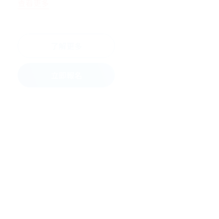
♦中山/長庚/國泰產檢孕媽咪夫妻同行全程參與課
程即送寶寶學習碗，學習筷，學習湯匙組，迷你故
事書，迪士尼筆袋(限領一次)
了解更多
♦預約報名禮:濕紙巾，紗布巾
♦其他:為維護上課品質，6歲以下孩童請勿進入
立即報名