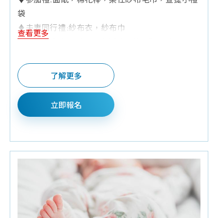
袋
♦夫妻同行禮:紗布衣，紗布巾
查看更多
♦Q&A有獎禮:奶粉罐，麥粥碗，培寶貼心禮
♦預約報名禮:寶寶食物剪，尿布隨身包
♦加碼抽獎禮:Aiwibi愛薇彼嬰兒濕紙巾，Aiwibi零
了解更多
觸感瞬吸紙尿褲
♦其他:為維護上課品質，6歲以下孩童請勿進入
立即報名