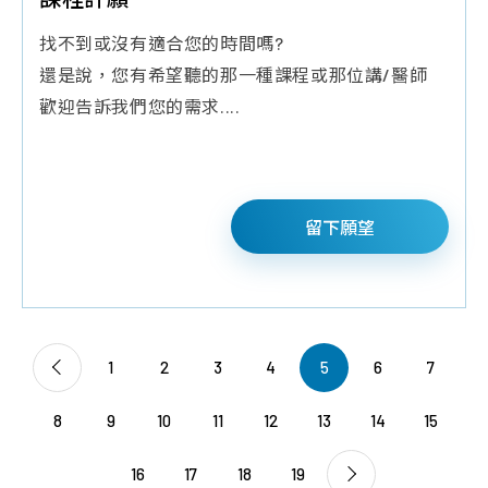
找不到或沒有適合您的時間嗎?
還是說，您有希望聽的那一種課程或那位講/醫師
歡迎告訴我們您的需求....
留下願望
1
2
3
4
5
6
7
8
9
10
11
12
13
14
15
16
17
18
19