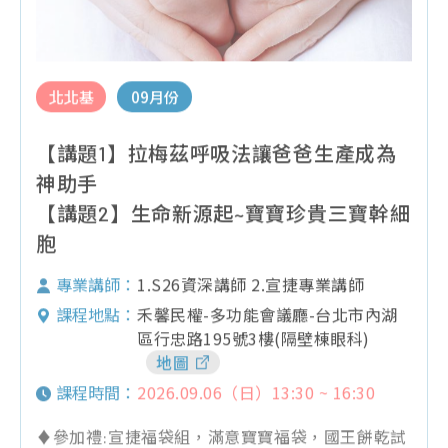
北北基
09月份
【講題1】拉梅茲呼吸法讓爸爸生產成為
神助手
【講題2】生命新源起~寶寶珍貴三寶幹細
胞
1.S26資深講師 2.宣捷專業講師
專業講師：
禾馨民權-多功能會議廳-台北市內湖
課程地點：
區行忠路195號3樓(隔壁棟眼科)
地圖
2026.09.06（日）13:30 ~ 16:30
課程時間：
♦參加禮:宣捷福袋組，滿意寶寶福袋，國王餅乾試