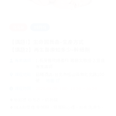
北北基
09月份
【講題1】生命圓舞曲-生產方式
【講題2】再生醫療知多少-幹細胞
1.長庚醫院婦產科 蕭勝文教授 2.宣捷
專業講師：
專業講師
茹曦酒店-台北市松山區敦化北路100
課程地點：
號
地圖
2026.09.06（日）13:30 ~ 16:30
課程時間：
♦參加禮:紗布衣，奶粉罐
♦Q&A有獎禮:麥粥碗，培寶貼心禮，紗布洗澡巾，
柔仕紗布毛巾
查看更多