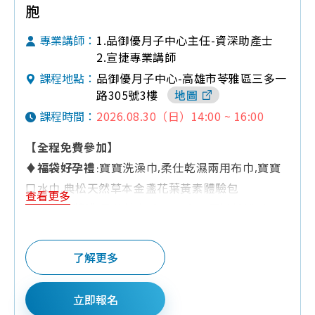
性
質
胞
品
檢
幹
問
1.品御優月子中心主任-資深助產士
專業講師：
測
細
題
2.宣捷專業講師
報
胞
品御優月子中心-高雄市苓雅區三多一
課程地點：
告
臍
路305號3樓
地圖
帶
2026.08.30（日）14:00 ~ 16:00
課程時間：
血
造
【全程免費參加】
血
♦
福袋好孕禮
:寶寶洗澡巾,柔仕乾濕兩用布巾,寶寶
幹
口水巾,典松天然草本金盞花葉黃素體驗包
查看更多
細
♦
Q&A有獎禮
:柔仕紗布毛巾,三色三層奶粉罐,小方
胞
巾,面紙,嬰兒紗布衣,施巴體驗組,寶寶午睡枕,繪本童
免
書,攜帶式環保水杯,濕紙巾,嬰兒分階段固牙練習組,
了解更多
疫
口水巾
細
♦
夫妻同行禮
:黃色小鴨麥粥碗
立即報名
胞
♦
預約報名禮
:培寶溢乳墊+擠乳袋