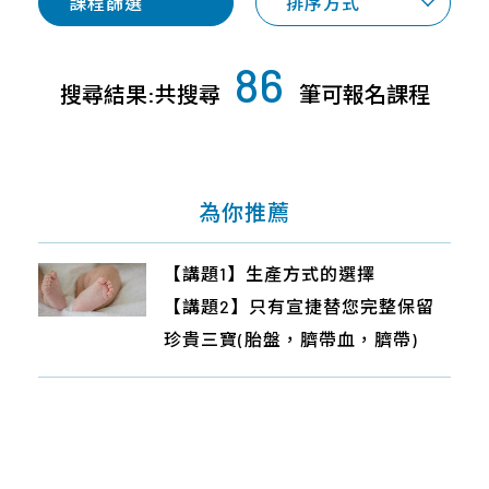
專
課程篩選
排序方式
才
合
桃
案
招
作
竹
與
募
86
合
苗
產
搜尋結果:共搜尋
筆可報名課程
企
作
品
中
業
廠
區
社
商
會
南
為你推薦
近
責
區
期
任
活
宜
【講題1】產檢項目大解析,由成美
【講題1】生產方式的選擇
【講題1】孕期不適症狀與處理
【講題1】無痛分娩
【講題1】產前須知！自然產 V.S 剖
About
動
花
林醫師告訴您！
【講題2】只有宣捷替您完整保留
【講題2】孕哺期營養重點全掌握
【講題2】只有宣捷替您完整保留
腹產與減痛分娩
Us
東
【講題2】貼心小加碼：別讓權利
珍貴三寶(胎盤，臍帶血，臍帶)
【講題3】只有宣捷替您完整保留
珍貴三寶(胎盤，臍帶血，臍帶)
【講題2】醫療科技新資源~新生兒
離
睡著~政府各項生產輔助與申請教
珍貴三寶(胎盤，臍帶血，臍帶)
臍帶&胎盤幹細胞
島
學
【講題3】癌症慢性病有救了!?醫療
新趨勢~替寶寶留下珍貴幹細胞