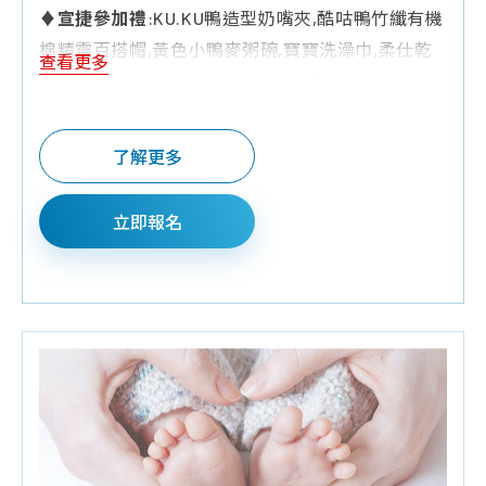
♦宣捷參加禮
:KU.KU鴨造型奶嘴夾,酷咕鴨竹纖有機
棉精靈百搭帽,黃色小鴨麥粥碗,寶寶洗澡巾,柔仕乾
查看更多
濕兩用布巾,嬰兒紗布衣,濕紙巾,典松天然草本金盞
花葉黃素體驗包
♦Q&A有獎禮
:三層奶粉罐,旅行包面紙,小方巾,環保
了解更多
餐具組,施巴體驗組,繪本童書,濕紙巾隨身包,嬰兒分
階段固牙練習組,寶寶U型防水口水巾,玻璃奶瓶,棉花
立即報名
棒,酷咕鴨奶瓶160ML
♦預約報名禮
:培寶溢乳墊+擠乳袋
♦夫妻同行禮:
KUKU鴨電子體溫計
♦請攜帶媽媽手冊入場.每本限領乙次並全程參加