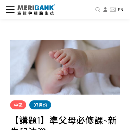
儲
認
品
爸
投
EN
存
識
牌
媽
資
細
宣
新
教
人
胞
捷
訊
室
專
與
區
公
新
免
商
司
聞
疫
財
品
介
中
細
務
紹
心
胞
資
幹
訊
細
經
影
婦
胞
營
音
幼
股
要
者
專
展
東
怎
中區
07月份
故
區
專
北
麼
事
欄
品
北
【講題1】準父母必修課~新
存
人
牌
基