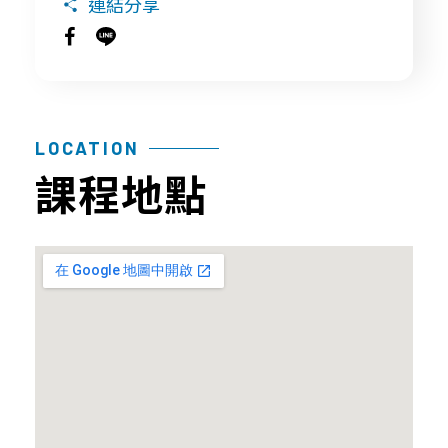
連結分享
探
品
常
聯
索
質
見
絡
幹
保
問
我
細
證
題
們
LOCATION
胞/
課程地點
技
育
免
術
兒
疫
與
大
細
認
小
胞
證
事
年
課
胎
度
程
盤
細
問
臍
胞
題
帶
活
間
產