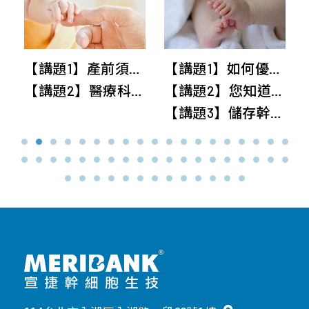
外
泌
體
【講題1】產前須知！自然產 V.S 剖腹產與減痛分娩
【講題1】如何優雅生產不驚慌~認識產程與減痛分娩迷失破解
【講題2】醫療科技新資源~新生兒臍帶&胎盤幹細胞
【講題2】您知道生產可領政府補助30萬嗎?生育給付與育兒津貼全攻略
【
【講題3】儲存幹細胞-守護全家人