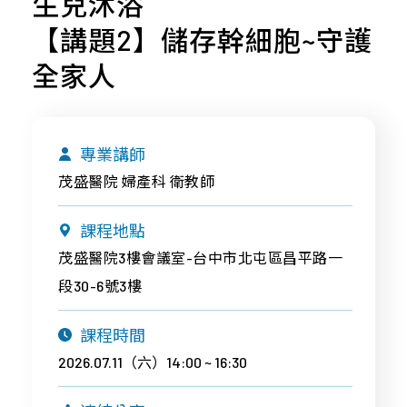
生兒沐浴
專
才
合
桃
案
招
作
【講題2】儲存幹細胞~守護
竹
與
募
合
苗
全家人
產
企
作
品
中
業
廠
區
社
商
專業講師
會
南
近
茂盛醫院 婦產科 衛教師
責
區
期
任
活
宜
課程地點
About
動
花
茂盛醫院3樓會議室-台中市北屯區昌平路一
Us
東
段30-6號3樓
離
島
課程時間
2026.07.11（六）14:00 ~ 16:30