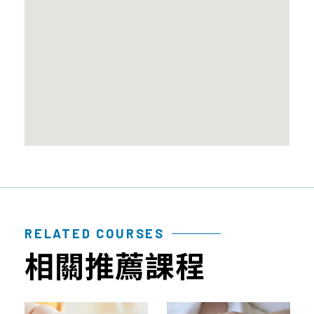
性
質
品
檢
幹
問
測
細
題
報
胞
告
臍
帶
血
造
血
幹
細
胞
RELATED COURSES
免
相關推薦課程
疫
細
胞