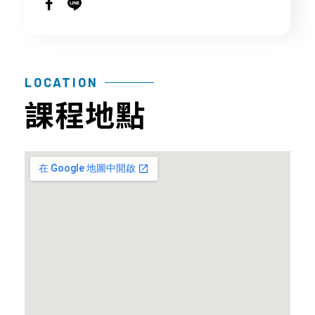
探
品
常
聯
索
質
見
絡
幹
保
問
我
LOCATION
細
證
題
們
課程地點
胞/
技
育
免
術
兒
疫
與
大
細
認
小
胞
證
事
年
課
胎
度
程
盤
細
問
臍
胞
題
帶
活
間
產