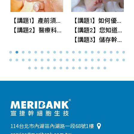
外
泌
【講題1】產前須知！自然產 V.S 剖腹產與減痛分娩
【講題1】如何優雅生產不驚慌~認識產程與減痛分娩迷失破解
體
【講題2】醫療科技新資源~新生兒臍帶&胎盤幹細胞
【講題2】您知道生產可領政府補助30萬嗎?生育給付與育兒津貼全攻略
【
【講題3】儲存幹細胞-守護全家人
114台北市內湖區內湖路一段68號1樓