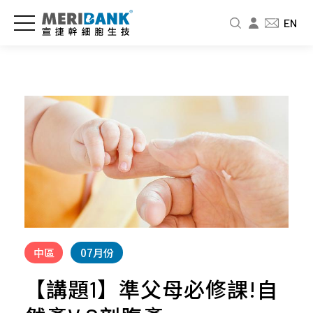
儲
認
品
爸
投
EN
存
識
牌
媽
資
細
宣
新
教
人
胞
捷
訊
室
專
與
區
公
新
免
商
司
聞
疫
財
品
介
中
細
務
紹
心
胞
資
幹
訊
細
經
影
婦
胞
營
音
幼
股
要
者
專
展
東
怎
中區
07月份
故
區
專
北
麼
事
欄
品
北
【講題1】準父母必修課!自
存
人
牌
基