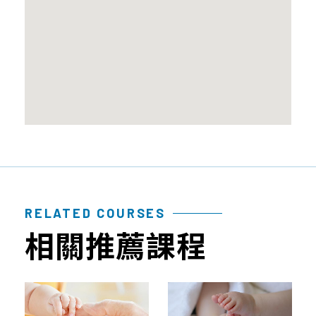
性
質
品
檢
幹
問
測
細
題
報
胞
告
臍
帶
血
造
血
幹
細
RELATED COURSES
胞
相關推薦課程
免
疫
細
胞