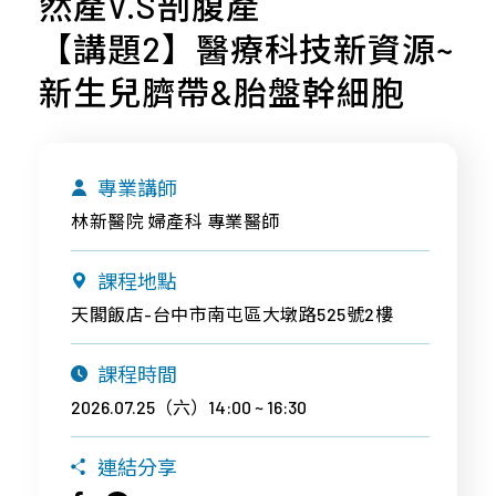
然產V.S剖腹產
專
才
合
桃
案
招
作
【講題2】醫療科技新資源~
竹
與
募
合
苗
新生兒臍帶&胎盤幹細胞
產
企
作
品
中
業
廠
區
社
商
專業講師
會
南
近
林新醫院 婦產科 專業醫師
責
區
期
任
活
宜
課程地點
About
動
花
天閣飯店-台中市南屯區大墩路525號2樓
Us
東
課程時間
離
島
2026.07.25（六）14:00 ~ 16:30
連結分享