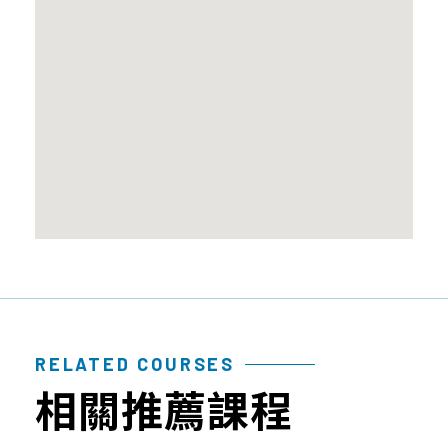
性
質
品
檢
幹
問
測
細
題
報
胞
告
臍
帶
血
造
血
幹
細
胞
免
RELATED COURSES
疫
相關推薦課程
細
胞