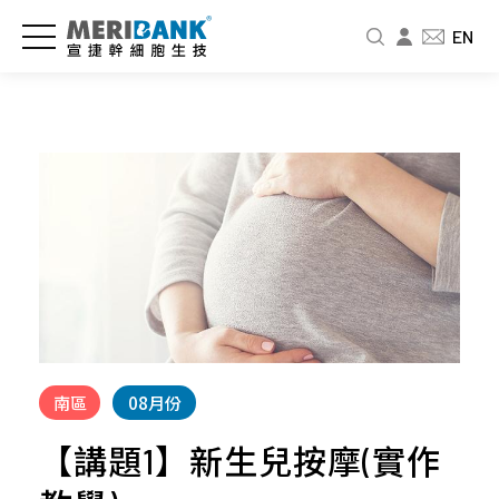
儲
認
品
爸
投
EN
存
識
牌
媽
資
細
宣
新
教
人
胞
捷
訊
室
專
與
區
公
新
免
商
司
聞
疫
財
品
介
中
細
務
紹
心
胞
資
幹
訊
細
經
影
婦
胞
營
音
幼
股
要
者
專
展
東
怎
南區
08月份
故
區
專
北
麼
事
欄
品
北
【講題1】新生兒按摩(實作
存
人
牌
基