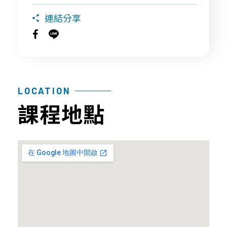
連結分享
探
品
常
聯
索
質
見
絡
幹
保
問
我
細
證
題
們
胞/
LOCATION
技
育
免
課程地點
術
兒
疫
與
大
細
認
小
胞
證
事
年
課
胎
度
程
盤
細
問
臍
胞
題
帶
活
間
產