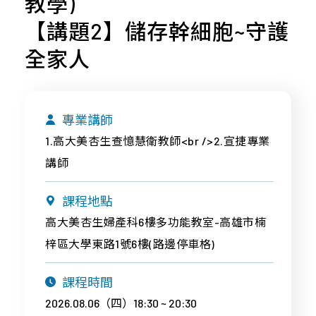
教學)
專
才
合
桃
案
招
作
【講題2】儲存幹細胞~守護
竹
與
募
合
苗
全家人
產
企
作
品
中
業
廠
區
社
商
專業講師
會
南
近
1.高大美杏生查憶慧衛教師<br />2.宣捷專業
責
區
期
任
講師
活
宜
About
動
花
課程地點
Us
東
高大美杏生婦產科6樓多功能教室-高雄市楠
離
梓區大學東路1號6樓(路邊停車格)
島
課程時間
2026.08.06（四）18:30 ~ 20:30