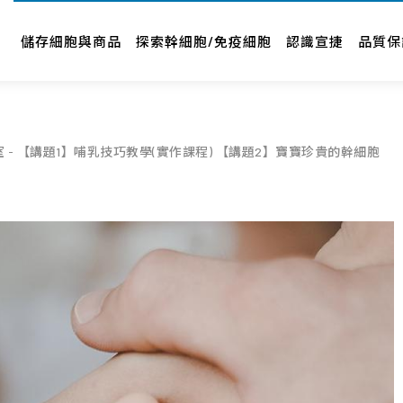
儲存細胞與商品
認識宣捷
品牌新訊
儲存細胞與商品
探索幹細胞/免疫細胞
認識宣捷
品質保
相關
幹細胞要怎麼存
公司介紹
新聞中心
專案與產品
經營者故事
影音專區
人才招募
品牌合作
室
【講題1】哺乳技巧教學(實作課程) 【講題2】寶寶珍貴的幹細胞
企業社會責任
合作廠商
About Us
近期活動