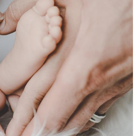
探索幹細胞/
品質保證
常見問題
免疫細胞
技術與認證
育兒大小事
胎盤臍帶間質
年度細胞活性檢
課程問題
幹細胞
測報告
產品問題
臍帶血造血幹
細胞
免疫細胞
外泌體