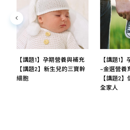
痛
【講題1】孕期營養與補充
【講題1】
貴
【講題2】新生兒的三寶幹
~金選營養
細胞
【講題2】
全家人