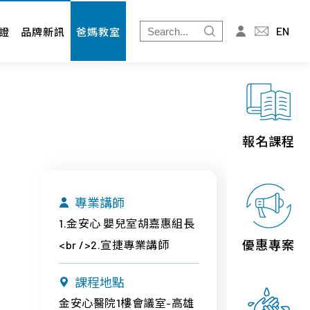
爸媽教室
投資人專區
EN
證
品牌新訊
爸媽教室
推薦
免疫細胞
財務資訊
婦幼展
股東專欄
北北基
桃竹苗
報名課程
中區
南區
專業講師
宜花東
1.金安心 嬰兒室胡嘉惠組長
優惠專案
<br />2.宣捷專業講師
離島
課程地點
金安心醫院1樓會議室-高雄