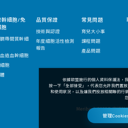
索幹細胞/免
品質保證
常見問題
細胞
技術與認證
育兒大小事
盤臍帶間質幹細
年度細胞活性檢測
課程問題
報告
產品問題
帶血造血幹細胞
疫細胞
泌體
依據歐盟施行的個人資料保護法，
Meribank 202
網站地圖
隱私權政策
按一下「全部接受」，代表您允許我們置放 
和使用狀況，以及讓我們投放相關聯的行銷內
Meribank 2023© 宣捷幹細胞
管理Cookie