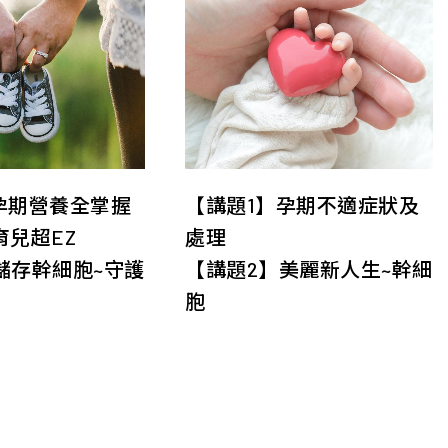
孕期營養全掌握
【講題1】孕期不適症狀及
育兒超EZ
處理
儲存幹細胞~守護
【講題2】美麗新人生~幹細
胞