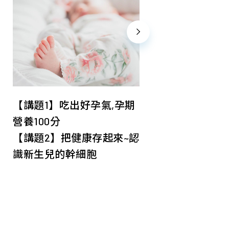
【講題1】吃出好孕氣,孕期
【講題1】哺乳
營養100分
作課程)
【講題2】把健康存起來~認
【講題2】寶
識新生兒的幹細胞
胞