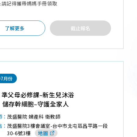
:請記得攜帶媽媽手冊領取
了解更多
截止報名
07月份
】準父母必修課~新生兒沐浴
】儲存幹細胞~守護全家人
茂盛醫院 婦產科 衛教師
師：
茂盛醫院3樓會議室-台中市北屯區昌平路一段
點：
30-6號3樓
地圖