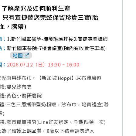
】了解產兆及如何順利生產
】只有宣捷替您完整保留珍貴三寶(胎
血，臍帶)
1.新竹國軍醫院-陳美琳護理長2.宣捷專業講師
師：
新竹國軍醫院-7樓會議室(院內有收費停車場)
點：
地圖
2026.07.12（日）13:30 ~ 16:00
間：
乾溼兩用紗布巾，【新加坡 Hoppi】尿布體驗包
禮:嬰兒紗布衣
禮:黃色小鴨研磨碗
獎禮:三色三層攜帶型奶粉罐，纱布巾，培寶禮盒(溢
袋)
禮:滿意寶寶禮袋(Line好友綁定，孕期限領一次)
:為了維護上課品質，6歲以下孩童請勿進入