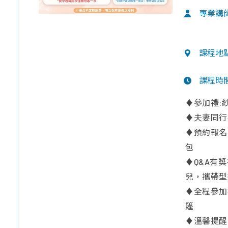
專業講
課程地
課程時
♦參加禮:
♦夫妻同行
♦預約報名
包
♦Q&A有
兒，攜帶型
♦全程參加
篷
♦溫馨提醒