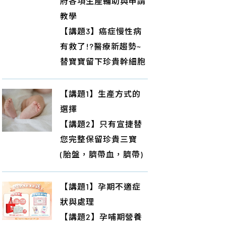
府各項生產輔助與申請
教學
【講題3】癌症慢性病
有救了!?醫療新趨勢~
替寶寶留下珍貴幹細胞
【講題1】生產方式的
選擇
【講題2】只有宣捷替
您完整保留珍貴三寶
(胎盤，臍帶血，臍帶)
【講題1】孕期不適症
狀與處理
【講題2】孕哺期營養