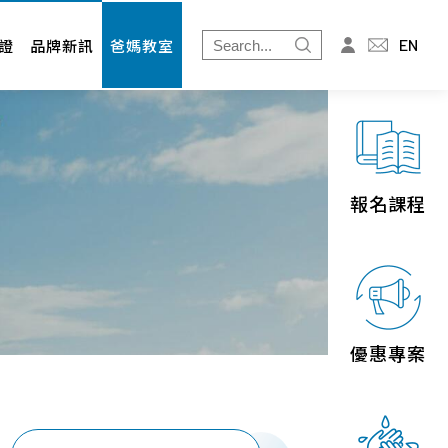
爸媽教室
投資人專區
EN
證
品牌新訊
爸媽教室
免疫細胞
財務資訊
婦幼展
股東專欄
北北基
桃竹苗
報名課程
中區
南區
宜花東
優惠專案
離島