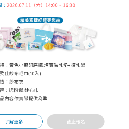
2026.07.11（六）14:00 ~ 16:30
間：
禮：黃色小鴨研磨碗,培寶溢乳墊+擠乳袋
柔仕紗布毛巾(10入)
禮：紗布衣
獎禮：奶粉罐,紗布巾
品內容依實際提供為準
了解更多
截止報名