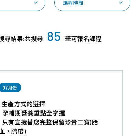
課程時間
探索幹細胞/
品質保證
常見問題
免疫細胞
技術與認證
育兒大小事
85
胎盤臍帶間質
搜尋結果:共搜尋
筆可報名課程
年度細胞活性檢
課程問題
幹細胞
測報告
產品問題
臍帶血造血幹
細胞
免疫細胞
07月份
外泌體
】生產方式的選擇
】孕哺期營養重點全掌握
】只有宣捷替您完整保留珍貴三寶(胎
血，臍帶)