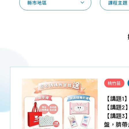
縣市地區
課程主題
桃竹苗
【講題1
【講題2
【講題3
盤，臍帶