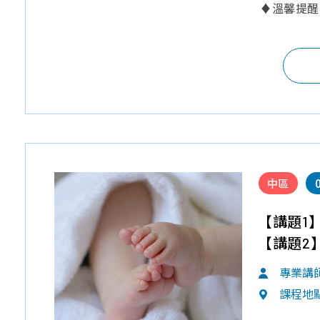
♦溫馨提醒
中區
【講題1
【講題2
專業講
課程地