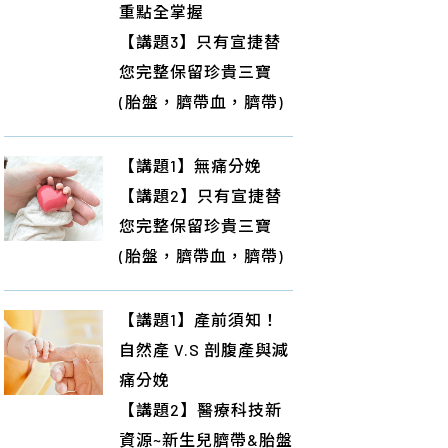
重點全掌握
【講題3】只有宣捷替
您完整保留珍貴三寶
(胎盤，臍帶血，臍帶)
【講題1】無痛分娩
【講題2】只有宣捷替
您完整保留珍貴三寶
(胎盤，臍帶血，臍帶)
【講題1】產前須知！
自然產 V.S 剖腹產與減
痛分娩
【講題2】醫療科技新
資源~新生兒臍帶&胎盤