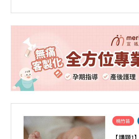
桃竹苗
【講題1