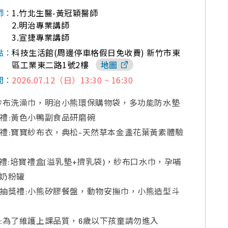
1.竹北生醫-黃冠穎醫師
師：
2.明治專業講師
3.宣捷專業講師
科技生活館(周邊停車格假日免收費) 新竹市東
點：
區工業東二路1號2樓
地圖
2026.07.12（日）13:30 ~ 16:30
間：
紗布洗澡巾，明治小熊環保購物袋，多功能防水墊
禮:黃色小鴨副食品研磨碗
禮:寶寶紗布衣，典松-天然草本金盞花葉黃素體驗
獎禮:培寶禮盒(溢乳墊+擠乳袋)，紗布口水巾，孕哺
奶粉罐
抽獎禮:小熊矽膠餐盤，動物安撫巾，小熊造型斗
:為了維護上課品質，6歲以下孩童請勿進入