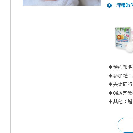
課程時
♦預約報名
♦參加禮：
♦夫妻同行
♦Q&A有
♦其他：贈