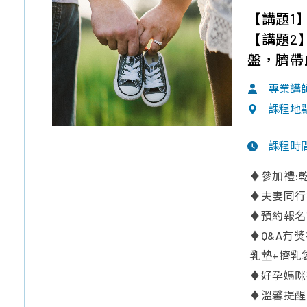
【講題1
【講題2
盤，臍帶
專業講
課程地
課程時
♦參加禮:
♦夫妻同行
♦預約報名
♦Q&A有
乳墊+擠乳
♦好孕媽咪
♦溫馨提醒