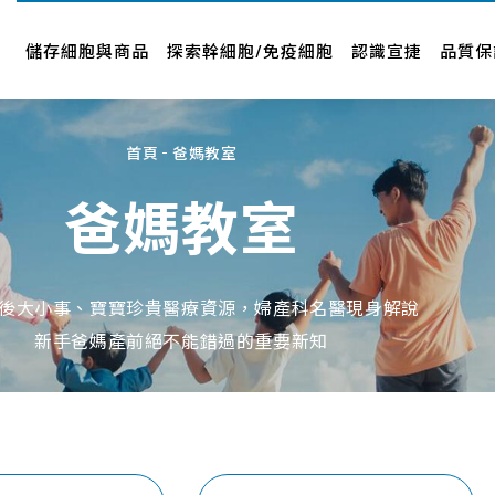
儲存細胞與商品
認識宣捷
品牌新訊
儲存細胞與商品
探索幹細胞/免疫細胞
認識宣捷
品質保
幹細胞要怎麼存
公司介紹
新聞中心
專案與產品
經營者故事
影音專區
首頁
爸媽教室
人才招募
品牌合作
爸媽教室
企業社會責任
合作廠商
About Us
近期活動
後大小事、寶寶珍貴醫療資源，婦產科名醫現身解說
新手爸媽產前絕不能錯過的重要新知