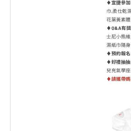
♦
宣捷參加
巾,柔仕乾
花葉黃素體
♦
Q&A有
士尼小熊維
濕紙巾隨身
♦
預約報名
♦
好禮抽抽
兒充氣學座
♦請攜帶媽