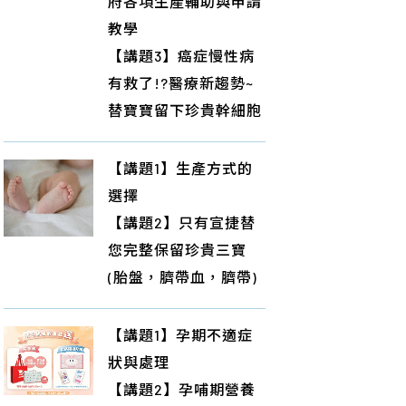
府各項生產輔助與申請
教學
【講題3】癌症慢性病
有救了!?醫療新趨勢~
替寶寶留下珍貴幹細胞
【講題1】生產方式的
選擇
【講題2】只有宣捷替
您完整保留珍貴三寶
(胎盤，臍帶血，臍帶)
【講題1】孕期不適症
狀與處理
【講題2】孕哺期營養