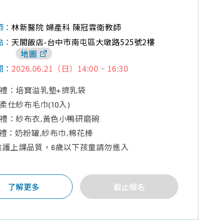
林新醫院 婦產科 陳冠霖衛教師
師：
天閣飯店-台中市南屯區大墩路525號2樓
點：
地圖
2026.06.21（日）14:00 ~ 16:30
間：
禮：培寶溢乳墊+擠乳袋
柔仕紗布毛巾(10入)
禮：紗布衣,黃色小鴨研磨碗
獎禮：奶粉罐,紗布巾,棉花棒
維護上課品質，6歲以下孩童請勿進入
了解更多
截止報名