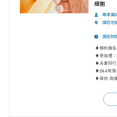
細胞
專業講
課程地
課程時
♦預約報名
♦參加禮：
♦夫妻同行
♦Q&A有
♦其他:為