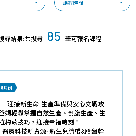
課程時間
探索幹細胞/
品質保證
常見問題
免疫細胞
技術與認證
育兒大小事
85
胎盤臍帶間質
搜尋結果:共搜尋
筆可報名課程
年度細胞活性檢
課程問題
幹細胞
測報告
產品問題
臍帶血造血幹
細胞
免疫細胞
06月份
外泌體
】『迎接新生命:生產準備與安心交戰攻
爸媽輕鬆掌握自然生產、剖腹生產、生
拉梅茲技巧，迎接幸福時刻！
】醫療科技新資源~新生兒臍帶&胎盤幹