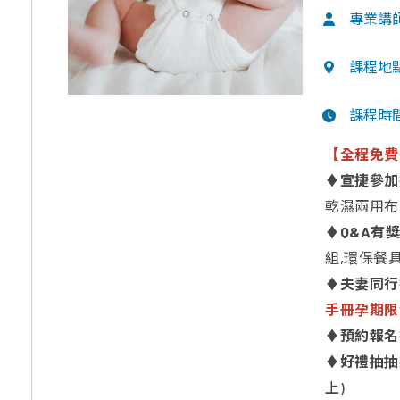
專業講
課程地
課程時
【全程免費
♦
宣捷參加
乾濕兩用布
♦
Q&A有
組,環保餐
♦
夫妻同行
手冊孕期限
♦
預約報名
♦
好禮抽抽
上)