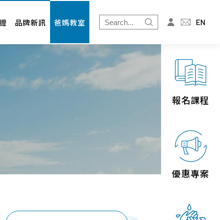
爸媽教室
投資人專區
EN
證
品牌新訊
爸媽教室
免疫細胞
財務資訊
婦幼展
股東專欄
北北基
桃竹苗
報名課程
中區
南區
宜花東
優惠專案
離島