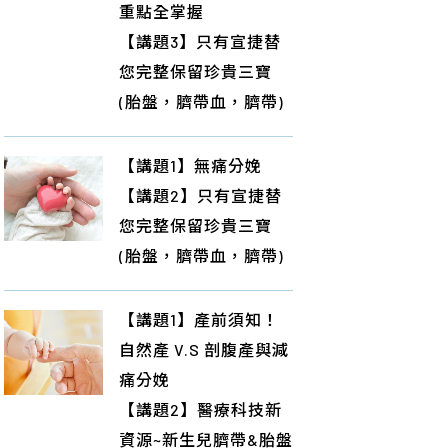
重點全掌握
【講題3】只有宣捷替
您完整保留珍貴三寶
(胎盤，臍帶血，臍帶)
【講題1】無痛分娩
【講題2】只有宣捷替
您完整保留珍貴三寶
(胎盤，臍帶血，臍帶)
【講題1】產前須知！
自然產 V.S 剖腹產與減
痛分娩
【講題2】醫療科技新
資源~新生兒臍帶&胎盤