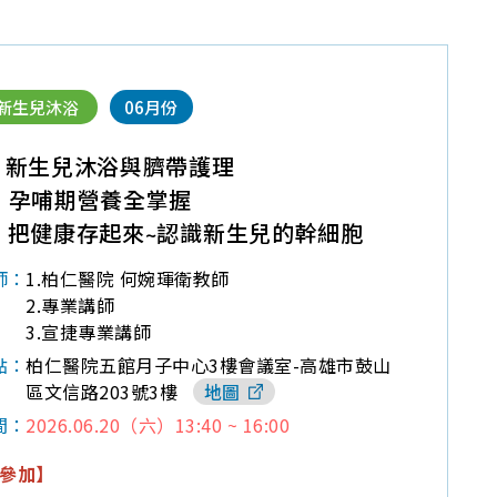
新生兒沐浴
06月份
】新生兒沐浴與臍帶護理
】孕哺期營養全掌握
】把健康存起來~認識新生兒的幹細胞
1.柏仁醫院 何婉琿衛教師
師：
2.專業講師
3.宣捷專業講師
柏仁醫院五館月子中心3樓會議室-高雄市鼓山
點：
區文信路203號3樓
地圖
2026.06.20（六）13:40 ~ 16:00
間：
參加】