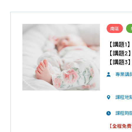
南區
【講題1
【講題2
【講題3
專業講
課程地
課程時
【全程免費