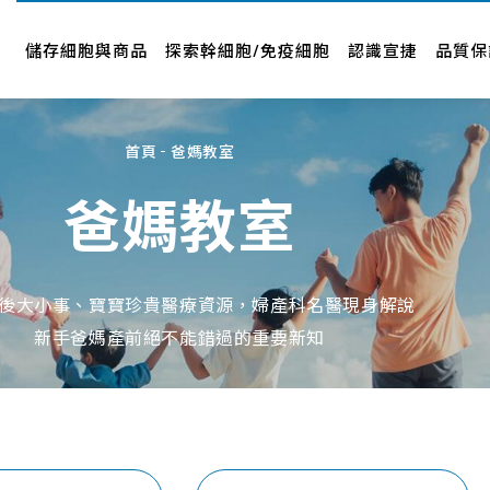
儲存細胞與商品
認識宣捷
品牌新訊
儲存細胞與商品
探索幹細胞/免疫細胞
認識宣捷
品質保
幹細胞要怎麼存
公司介紹
新聞中心
專案與產品
經營者故事
影音專區
首頁
爸媽教室
人才招募
品牌合作
爸媽教室
企業社會責任
合作廠商
About Us
近期活動
後大小事、寶寶珍貴醫療資源，婦產科名醫現身解說
新手爸媽產前絕不能錯過的重要新知