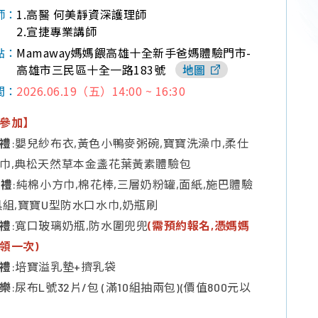
1.高醫 何美靜資深護理師
師：
2.宣捷專業講師
Mamaway媽媽餵高雄十全新手爸媽體驗門市-
點：
高雄市三民區十全一路183號
地圖
2026.06.19（五）14:00 ~ 16:30
間：
參加】
禮
:嬰兒紗布衣,黃色小鴨麥粥碗,寶寶洗澡巾,柔仕
巾,典松天然草本金盞花葉黃素體驗包
獎禮
:純棉小方巾,棉花棒,三層奶粉罐,面紙,施巴體驗
具組,寶寶U型防水口水巾,奶瓶刷
禮
:寬口玻璃奶瓶,防水圍兜兜
(需預約報名,憑媽媽
領一次)
禮
:培寶溢乳墊+擠乳袋
樂
:尿布L號32片/包 (滿10組抽兩包)(價值800元以