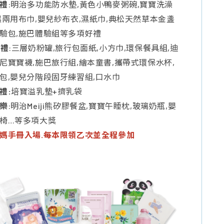
禮
:明治多功能防水墊,黃色小鴨麥粥碗,寶寶洗澡
濕兩用布巾,嬰兒紗布衣,濕紙巾,典松天然草本金盞
驗包,施巴體驗組等多項好禮
獎禮
:三層奶粉罐,旅行包面紙,小方巾,環保餐具組,迪
尼寶寶襪,施巴旅行組,繪本童書,攜帶式環保水杯,
包,嬰兒分階段固牙練習組,口水巾
禮:
培寶溢乳墊+擠乳袋
樂
:明治Meiji熊矽膠餐盆,寶寶午睡枕,玻璃奶瓶,嬰
椅…等多項大獎
媽手冊入場.每本限領乙次並全程參加