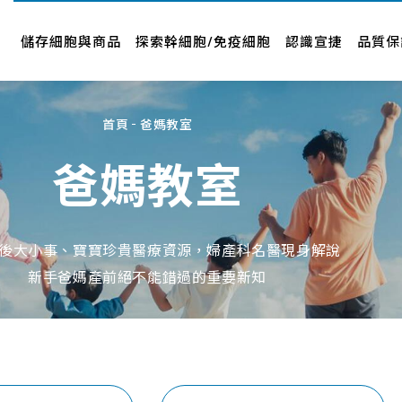
儲存細胞與商品
認識宣捷
品牌新訊
儲存細胞與商品
探索幹細胞/免疫細胞
認識宣捷
品質保
幹細胞要怎麼存
公司介紹
新聞中心
專案與產品
經營者故事
影音專區
首頁
爸媽教室
人才招募
品牌合作
爸媽教室
企業社會責任
合作廠商
About Us
近期活動
後大小事、寶寶珍貴醫療資源，婦產科名醫現身解說
新手爸媽產前絕不能錯過的重要新知