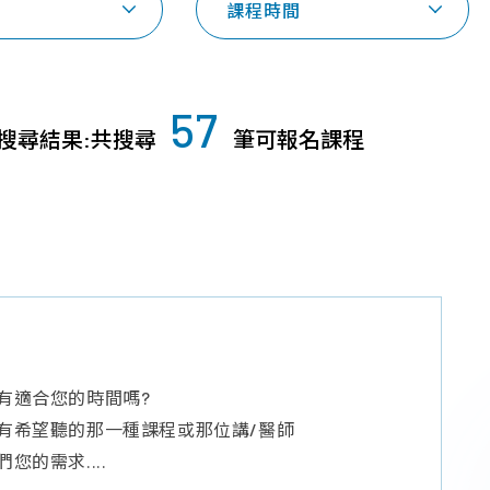
課程時間
探索幹細胞/
品質保證
常見問題
免疫細胞
技術與認證
育兒大小事
57
胎盤臍帶間質
搜尋結果:共搜尋
筆可報名課程
年度細胞活性檢
課程問題
幹細胞
測報告
產品問題
臍帶血造血幹
細胞
免疫細胞
外泌體
有適合您的時間嗎?
有希望聽的那一種課程或那位講/醫師
您的需求....