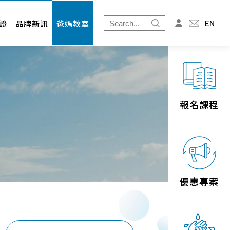
爸媽教室
投資人專區
EN
證
品牌新訊
爸媽教室
免疫細胞
財務資訊
婦幼展
股東專欄
北北基
桃竹苗
報名課程
中區
南區
宜花東
優惠專案
離島