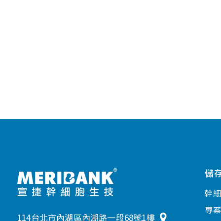
儲
幹
專
114台北市內湖區內湖路一段68號1樓