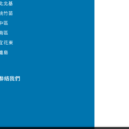
北北基
桃竹苗
中區
南區
宜花東
離島
聯絡我們