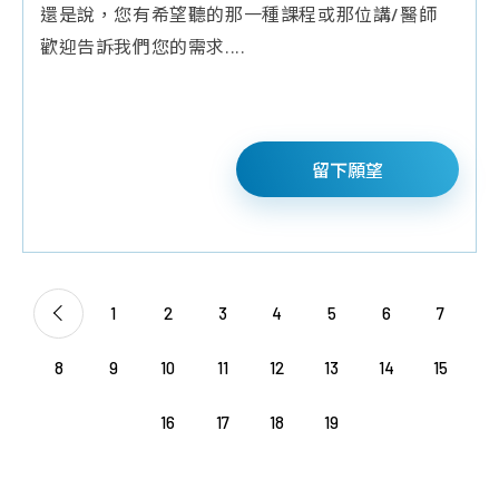
性
質
還是說，您有希望聽的那一種課程或那位講/醫師
品
檢
幹
歡迎告訴我們您的需求....
問
測
細
題
報
胞
告
臍
留下願望
帶
血
造
血
幹
1
2
3
4
5
6
7
細
胞
8
9
10
11
12
13
14
15
免
疫
16
17
18
19
細
胞