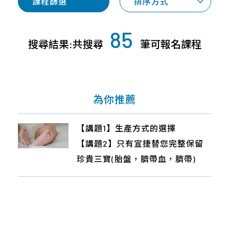
專
課程篩選
排序方式
才
合
桃
案
招
作
竹
與
募
85
合
苗
產
搜尋結果:共搜尋
筆可報名課程
企
作
品
中
業
廠
區
社
商
會
南
為你推薦
近
責
區
期
任
活
宜
【講題1】產檢項目大解析,由成美
【講題1】生產方式的選擇
【講題1】孕期不適症狀與處理
【講題1】無痛分娩
【講題1】產前須知！自然產 V.S 剖
About
動
花
林醫師告訴您！
【講題2】只有宣捷替您完整保留
【講題2】孕哺期營養重點全掌握
【講題2】只有宣捷替您完整保留
腹產與減痛分娩
Us
東
【講題2】貼心小加碼：別讓權利
珍貴三寶(胎盤，臍帶血，臍帶)
【講題3】只有宣捷替您完整保留
珍貴三寶(胎盤，臍帶血，臍帶)
【講題2】醫療科技新資源~新生兒
離
睡著~政府各項生產輔助與申請教
珍貴三寶(胎盤，臍帶血，臍帶)
臍帶&胎盤幹細胞
島
學
【講題3】癌症慢性病有救了!?醫療
新趨勢~替寶寶留下珍貴幹細胞