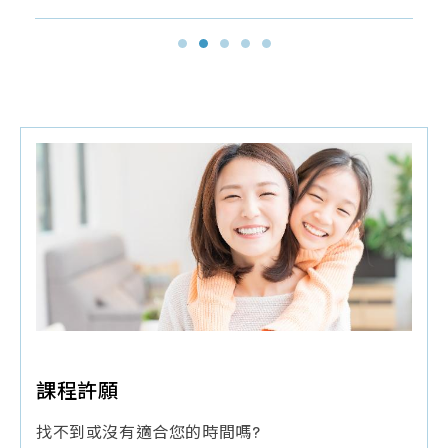
探
品
常
聯
索
質
見
絡
幹
保
問
我
細
證
題
們
胞/
技
育
免
術
兒
疫
與
大
細
認
小
胞
證
事
年
課
胎
度
程
盤
細
問
臍
課程許願
胞
題
帶
找不到或沒有適合您的時間嗎?
活
間
產