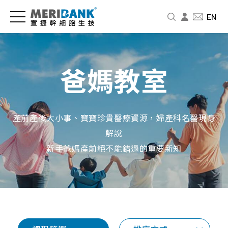
儲
認
品
爸
投
EN
存
識
牌
媽
資
細
宣
新
教
人
胞
捷
訊
室
專
爸媽教室
與
區
公
新
免
商
司
聞
疫
財
品
介
中
細
務
產前產後大小事、寶寶珍貴醫療資源，婦產科名醫現身
紹
心
胞
資
幹
解說
訊
細
經
影
婦
新手爸媽產前絕不能錯過的重要新知
胞
營
音
幼
股
要
者
專
展
東
怎
故
區
專
北
麼
事
欄
品
北
存
人
牌
基